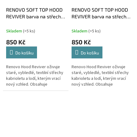
RENOVO SOFT TOP HOOD
RENOVO SOFT TOP HOOD
REVIVER barva na střechy
REVIVER barva na střechy
TMAVĚ ČERVENÁ
TMAVĚ MODRÁ
Skladem
(>5 ks)
Skladem
(>5 ks)
850 Kč
850 Kč
Do košíku
Do košíku
Renovo Hood Reviver oživuje
Renovo Hood Reviver oživuje
staré, vybledlé, textilní střechy
staré, vybledlé, textilní střechy
kabrioletu a lodí, kterým vrací
kabrioletu a lodí, kterým vrací
nový vzhled. Obsahuje
nový vzhled. Obsahuje
permanentní barviva na vodní
permanentní barviva na vodní
bázi. Nanáší se štětcem...
bázi. Nanáší se štětcem...