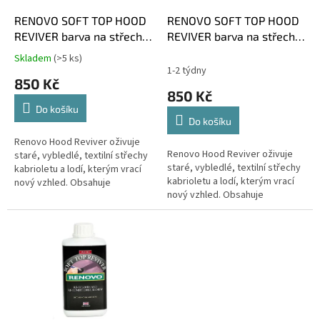
o
d
RENOVO SOFT TOP HOOD
RENOVO SOFT TOP HOOD
u
REVIVER barva na střechy
REVIVER barva na střechy
k
ČERNÁ
HNĚDÁ
Skladem
(>5 ks)
Průměrné
t
1-2 týdny
hodnocení
850 Kč
ů
produktu
850 Kč
je
Do košíku
4,5
Do košíku
z
5
Renovo Hood Reviver oživuje
Renovo Hood Reviver oživuje
hvězdiček.
staré, vybledlé, textilní střechy
staré, vybledlé, textilní střechy
kabrioletu a lodí, kterým vrací
kabrioletu a lodí, kterým vrací
nový vzhled. Obsahuje
nový vzhled. Obsahuje
permanentní barviva na vodní
permanentní barviva na vodní
bázi. Nanáší se štětcem...
bázi. Nanáší se štětcem...