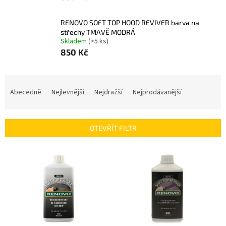
RENOVO SOFT TOP HOOD REVIVER barva na
střechy TMAVĚ MODRÁ
Skladem
(>5 ks)
850 Kč
Ř
a
Abecedně
Nejlevnější
Nejdražší
Nejprodávanější
z
e
n
OTEVŘÍT FILTR
í
p
V
r
ý
o
p
d
i
u
s
k
p
t
r
ů