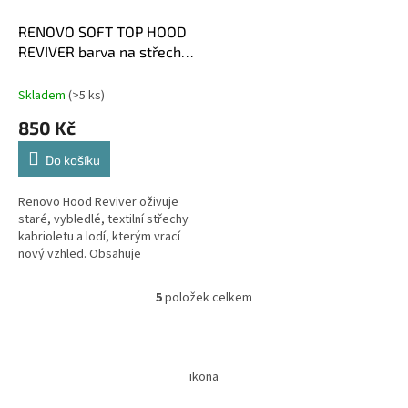
RENOVO SOFT TOP HOOD
REVIVER barva na střechy
ZELENÁ
Skladem
(>5 ks)
850 Kč
Do košíku
Renovo Hood Reviver oživuje
staré, vybledlé, textilní střechy
kabrioletu a lodí, kterým vrací
nový vzhled. Obsahuje
permanentní barviva na vodní
bázi. Nanáší se štětcem...
5
položek celkem
O
v
l
Z
á
á
d
ikona
p
a
a