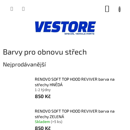
Přejít
NÁKUP
na
obsah
KOŠÍK
Barvy pro obnovu střech
Nejprodávanější
RENOVO SOFT TOP HOOD REVIVER barva na
střechy HNĚDÁ
1-2 týdny
850 Kč
RENOVO SOFT TOP HOOD REVIVER barva na
střechy ZELENÁ
Skladem
(>5 ks)
850 Kč