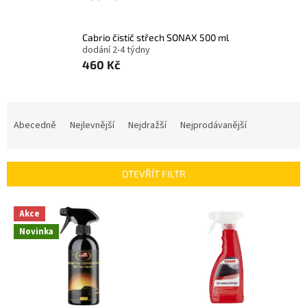
Cabrio čistič střech SONAX 500 ml
dodání 2-4 týdny
460 Kč
Ř
a
Abecedně
Nejlevnější
Nejdražší
Nejprodávanější
z
e
n
OTEVŘÍT FILTR
í
p
V
r
Akce
ý
o
Novinka
p
d
i
u
s
k
p
t
r
ů