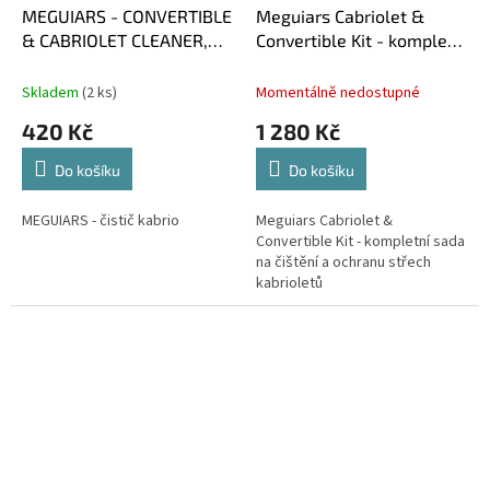
MEGUIARS - CONVERTIBLE
Meguiars Cabriolet &
& CABRIOLET CLEANER,
Convertible Kit - kompletní
čistič střech cabrio
sada na čištění a ochranu
střech kabrioletů
Skladem
(2 ks)
Momentálně nedostupné
420 Kč
1 280 Kč
Do košíku
Do košíku
MEGUIARS - čistič kabrio
Meguiars Cabriolet &
Convertible Kit - kompletní sada
na čištění a ochranu střech
kabrioletů