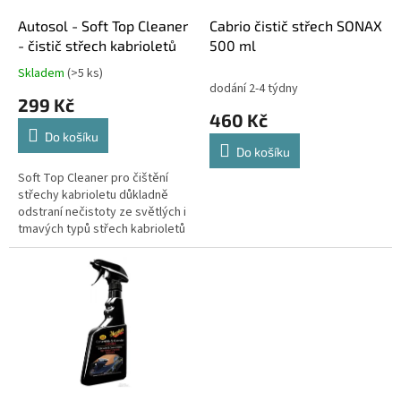
o
d
Autosol - Soft Top Cleaner
Cabrio čistič střech SONAX
u
- čistič střech kabrioletů
500 ml
k
Skladem
(>5 ks)
Průměrné
t
dodání 2-4 týdny
hodnocení
299 Kč
ů
produktu
460 Kč
je
Do košíku
4,5
Do košíku
z
5
Soft Top Cleaner pro čištění
hvězdiček.
střechy kabrioletu důkladně
odstraní nečistoty ze světlých i
tmavých typů střech kabrioletů