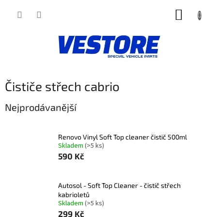
Přejít
NÁKUP
na
obsah
KOŠÍK
Čističe střech cabrio
Nejprodávanější
Renovo Vinyl Soft Top cleaner čistič 500ml
Skladem
(>5 ks)
590 Kč
Autosol - Soft Top Cleaner - čistič střech
kabrioletů
Skladem
(>5 ks)
299 Kč