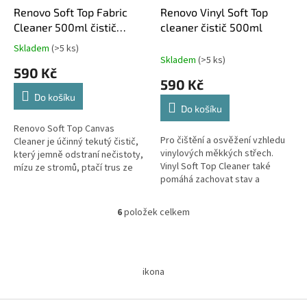
Renovo Soft Top Fabric
Renovo Vinyl Soft Top
Cleaner 500ml čistič
cleaner čistič 500ml
textilních střech
Skladem
(>5 ks)
Průměrné
Skladem
(>5 ks)
hodnocení
590 Kč
produktu
590 Kč
je
Do košíku
5,0
Do košíku
z
5
Renovo Soft Top Canvas
Pro čištění a osvěžení vzhledu
hvězdiček.
Cleaner je účinný tekutý čistič,
vinylových měkkých střech.
který jemně odstraní nečistoty,
Vinyl Soft Top Cleaner také
mízu ze stromů, ptačí trus ze
pomáhá zachovat stav a
všech typů textilních střech
prodloužit životnost vinylové
kabrioletů a lodí. Po...
střechy kabrioletu a...
6
položek celkem
O
v
l
Z
á
á
d
ikona
p
a
a
c
t