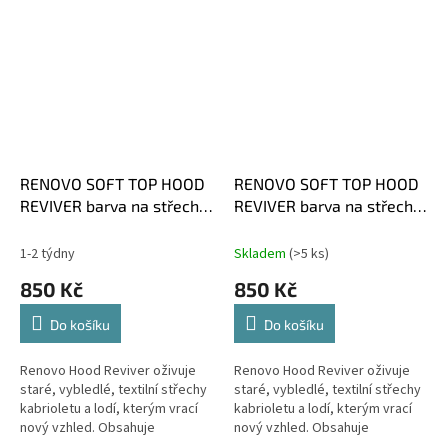
kabrioletů a lodí. Po...
bázi. Nanáší se štětcem...
RENOVO SOFT TOP HOOD
RENOVO SOFT TOP HOOD
REVIVER barva na střechy
REVIVER barva na střechy
HNĚDÁ
TMAVĚ ČERVENÁ
1-2 týdny
Skladem
(>5 ks)
850 Kč
850 Kč
Do košíku
Do košíku
Renovo Hood Reviver oživuje
Renovo Hood Reviver oživuje
staré, vybledlé, textilní střechy
staré, vybledlé, textilní střechy
kabrioletu a lodí, kterým vrací
kabrioletu a lodí, kterým vrací
nový vzhled. Obsahuje
nový vzhled. Obsahuje
permanentní barviva na vodní
permanentní barviva na vodní