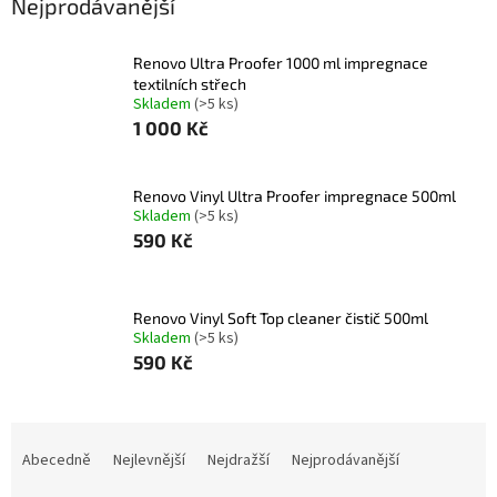
Nejprodávanější
Renovo Ultra Proofer 1000 ml impregnace
textilních střech
Skladem
(>5 ks)
1 000 Kč
Renovo Vinyl Ultra Proofer impregnace 500ml
Skladem
(>5 ks)
590 Kč
Renovo Vinyl Soft Top cleaner čistič 500ml
Skladem
(>5 ks)
590 Kč
Ř
a
Abecedně
Nejlevnější
Nejdražší
Nejprodávanější
z