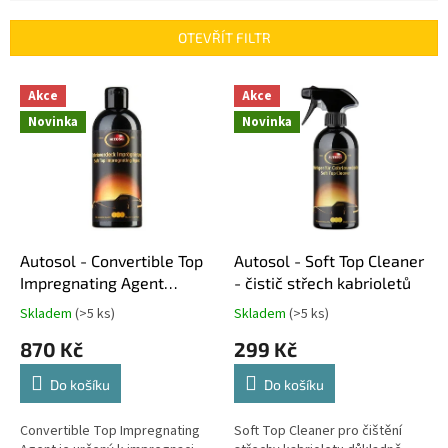
e
n
OTEVŘÍT FILTR
í
p
V
r
Akce
Akce
ý
o
Novinka
Novinka
p
d
i
u
s
k
p
t
r
ů
o
d
Autosol - Convertible Top
Autosol - Soft Top Cleaner
u
Impregnating Agent
- čistič střech kabrioletů
k
impregnace střech
Skladem
(>5 ks)
Skladem
(>5 ks)
Průměrné
Průměrné
t
kabrioletů
hodnocení
hodnocení
870 Kč
299 Kč
ů
produktu
produktu
je
je
Do košíku
Do košíku
5,0
4,5
z
z
5
5
Convertible Top Impregnating
Soft Top Cleaner pro čištění