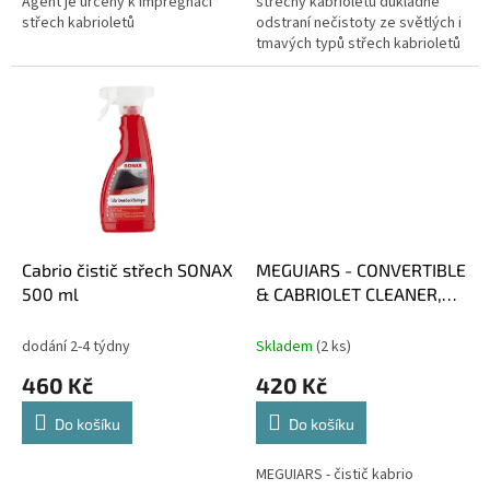
hvězdiček.
hvězdiček.
Agent je určený k impregnaci
střechy kabrioletu důkladně
střech kabrioletů
odstraní nečistoty ze světlých i
tmavých typů střech kabrioletů
Cabrio čistič střech SONAX
MEGUIARS - CONVERTIBLE
500 ml
& CABRIOLET CLEANER,
čistič střech cabrio
dodání 2-4 týdny
Skladem
(2 ks)
460 Kč
420 Kč
Do košíku
Do košíku
MEGUIARS - čistič kabrio