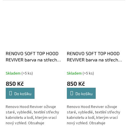
bázi. Nanáší se štětcem...
bázi. Nanáší se štětcem...
RENOVO SOFT TOP HOOD
RENOVO SOFT TOP HOOD
REVIVER barva na střechy
REVIVER barva na střechy
TMAVĚ MODRÁ
ZELENÁ
Skladem
(>5 ks)
Skladem
(>5 ks)
850 Kč
850 Kč
Do košíku
Do košíku
Renovo Hood Reviver oživuje
Renovo Hood Reviver oživuje
staré, vybledlé, textilní střechy
staré, vybledlé, textilní střechy
kabrioletu a lodí, kterým vrací
kabrioletu a lodí, kterým vrací
nový vzhled. Obsahuje
nový vzhled. Obsahuje