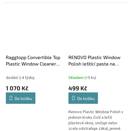
Raggtopp Convertible Top
RENOVO Plastic Window
Plastic Window Cleaner
Polish leštící pasta na
and Protectant Kit
plastová okna 50ml
dodání 2-4 týdny
Skladem
(>5 ks)
1 070 Kč
499 Kč
Do košíku
Do košíku
Renovo Plastic Window Polish v
jednom kroku čistí a leští
plastová okna, snižuje nebo
zcela odstraňuje zákal, jemné