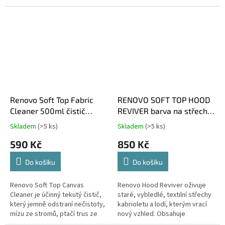
škrábance a pomáhá obnovit
transparentnost všem...
Renovo Soft Top Fabric
RENOVO SOFT TOP HOOD
Cleaner 500ml čistič
REVIVER barva na střechy
textilních střech
ČERNÁ
Skladem
(>5 ks)
Skladem
(>5 ks)
Průměrné
Průměrné
hodnocení
hodnocení
590 Kč
850 Kč
produktu
produktu
je
je
Do košíku
Do košíku
5,0
4,5
z
z
5
5
Renovo Soft Top Canvas
Renovo Hood Reviver oživuje
hvězdiček.
hvězdiček.
Cleaner je účinný tekutý čistič,
staré, vybledlé, textilní střechy
který jemně odstraní nečistoty,
kabrioletu a lodí, kterým vrací
mízu ze stromů, ptačí trus ze
nový vzhled. Obsahuje
všech typů textilních střech
permanentní barviva na vodní