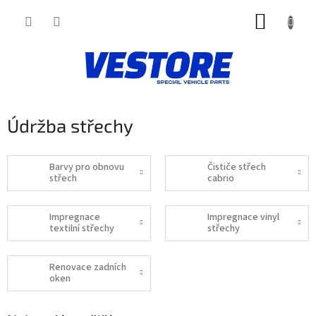
Přejít
NÁKUP
na
obsah
KOŠÍK
Údržba střechy
Barvy pro obnovu
Čističe střech
střech
cabrio
Impregnace
Impregnace vinyl
textilní střechy
střechy
Renovace zadních
oken