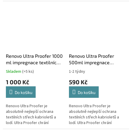
permanentní barviva na vodní
permanentní barviva na vodní
bázi. Nanáší se štětcem...
bázi. Nanáší se štětcem...
Renovo Ultra Proofer 1000
Renovo Ultra Proofer
ml impregnace textilních
500ml impregnace
střech
textilních střech
Skladem
(>5 ks)
1-2 týdny
Průměrné
Průměrné
hodnocení
hodnocení
1 000 Kč
590 Kč
produktu
produktu
je
je
Do košíku
Do košíku
5,0
5,0
z
z
5
5
Renovo Ultra Proofer je
Renovo Ultra Proofer je
hvězdiček.
hvězdiček.
absolutně nejlepší ochrana
absolutně nejlepší ochrana
textilních střech kabrioletů a
textilních střech kabrioletů a
lodí. Ultra Proofer chrání
lodí. Ultra Proofer chrání
materiál střechy před
materiál střechy před