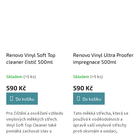
nečistotami, slunečním
nečistotami, slunečním zářením,
zářením,...
vyblednutím,...
Renovo Vinyl Soft Top
Renovo Vinyl Ultra Proofer
cleaner čistič 500ml
impregnace 500ml
Skladem
(>5 ks)
Skladem
(>5 ks)
590 Kč
590 Kč
Do košíku
Do košíku
Pro čištění a osvěžení vzhledu
Tato měkká střecha, která se
vinylových měkkých střech.
používá k voděodolnosti a
Vinyl Soft Top Cleaner také
úpravě vaší vinylové střechy
pomáhá zachovat stav a
proti skvrnám a oxidaci,
prodloužit životnost vinylové
obsahuje také UV inhibitor, který