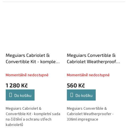
Meguiars Cabriolet &
Meguiars Convertible &
Convertible Kit - kompletní
Cabriolet Weatherproofer
sada na čištění a ochranu
- 336ml impregnace
střech kabrioletů
Momentálně nedostupné
Momentálně nedostupné
1 280 Kč
560 Kč
Do košíku
Do košíku
Meguiars Cabriolet &
Meguiars Convertible &
Convertible Kit - kompletní sada
Cabriolet Weatherproofer -
na čištění a ochranu střech
336ml impregnace
kabrioletů