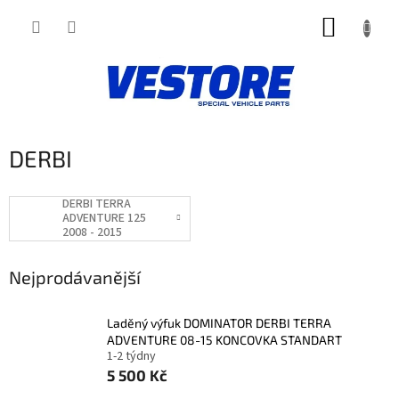
Přejít
NÁKUP
na
obsah
KOŠÍK
DERBI
DERBI TERRA
ADVENTURE 125
2008 - 2015
Nejprodávanější
Laděný výfuk DOMINATOR DERBI TERRA
ADVENTURE 08-15 KONCOVKA STANDART
1-2 týdny
5 500 Kč