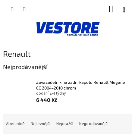
Přejít
NÁKUP
na
obsah
KOŠÍK
Renault
Nejprodávanější
Zavazadelník na zadní kapotu Renault Megane
CC 2004-2010 chrom
dodání 2-4 týdny
6 440 Kč
Ř
a
Abecedně
Nejlevnější
Nejdražší
Nejprodávanější
z