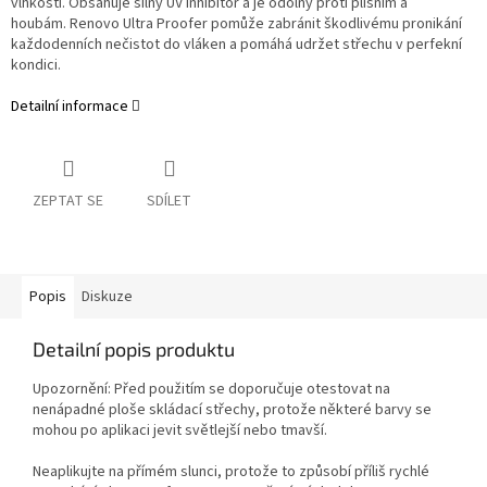
vlhkostí. Obsahuje silný UV inhibitor a je odolný proti plísním a
houbám. Renovo Ultra Proofer pomůže zabránit škodlivému pronikání
každodenních nečistot do vláken a pomáhá udržet střechu v perfekní
kondici.
Detailní informace
ZEPTAT SE
SDÍLET
Popis
Diskuze
Detailní popis produktu
Upozornění: Před použitím se doporučuje otestovat na
nenápadné ploše skládací střechy, protože některé barvy se
mohou po aplikaci jevit světlejší nebo tmavší.
Neaplikujte na přímém slunci, protože to způsobí příliš rychlé