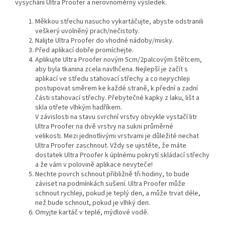
vysychání Ultra Proofer a nerovnoměrný výsledek.
Měkkou střechu nasucho vykartáčujte, abyste odstranili
veškerý uvolněný prach/nečistoty.
Nalijte Ultra Proofer do vhodné nádoby/misky.
Před aplikací dobře promíchejte.
Aplikujte Ultra Proofer novým 5cm/2palcovým štětcem,
aby byla tkanina zcela navlhčena.
Nejlepší je začít s
aplikací ve středu stahovací střechy a co nejrychleji
postupovat směrem ke každé straně, k přední a zadní
části stahovací střechy.
Přebytečné kapky z laku, lišt a
skla otřete vlhkým hadříkem.
V závislosti na stavu svrchní vrstvy obvykle vystačí litr
Ultra Proofer na dvě vrstvy na sukni průměrné
velikosti.
Mezi jednotlivými vrstvami je důležité nechat
Ultra Proofer zaschnout.
Vždy se ujistěte, že máte
dostatek Ultra Proofer k úplnému pokrytí skládací střechy
a že vám v polovině aplikace nevyteče!
Nechte povrch schnout přibližně tři hodiny, to bude
záviset na podmínkách sušení.
Ultra Proofer může
schnout rychleji, pokud je teplý den, a může trvat déle,
než bude schnout, pokud je vlhký den.
Omyjte kartáč v teplé, mýdlové vodě.