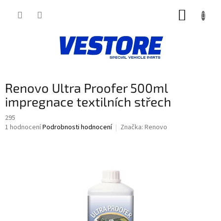
Přejít
NÁKUP
na
obsah
KOŠÍK
Renovo Ultra Proofer 500ml
impregnace textilních střech
295
Průměrné
1 hodnocení
Podrobnosti hodnocení
Značka:
Renovo
hodnocení
produktu
je
5,0
z
5
hvězdiček.