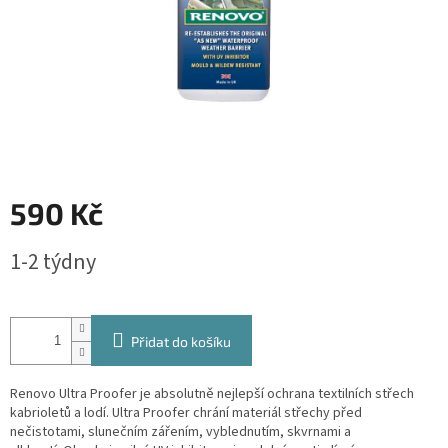
590 Kč
Měrná
1-2 týdny
cena:
Přidat do košíku
Renovo Ultra Proofer je absolutně nejlepší ochrana textilních střech
kabrioletů a lodí. Ultra Proofer chrání materiál střechy před
nečistotami, slunečním zářením, vyblednutím, skvrnami a