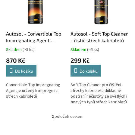
i
r
s
o
p
d
r
u
o
k
d
t
Autosol - Convertible Top
Autosol - Soft Top Cleaner
u
ů
Impregnating Agent
- čistič střech kabrioletů
k
impregnace střech
Skladem
(>5 ks)
Skladem
(>5 ks)
Průměrné
Průměrné
t
kabrioletů
hodnocení
hodnocení
870 Kč
299 Kč
ů
produktu
produktu
je
je
Do košíku
Do košíku
5,0
4,5
z
z
5
5
Convertible Top Impregnating
Soft Top Cleaner pro čištění
hvězdiček.
hvězdiček.
Agent je určený k impregnaci
střechy kabrioletu důkladně
střech kabrioletů
odstraní nečistoty ze světlých i
tmavých typů střech kabrioletů
2
položek celkem
O
v
l
Z