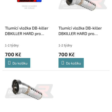
i
r
s
o
p
d
r
u
o
k
d
t
Tlumící vložka DB-killer
Tlumící vložka DB-killer
u
ů
DBKILLER HARD pro
DBKILLER HARD pro
k
koncovky DOMINATOR GP
koncovky DOMINATOR GP2
t
1-2 týdny
1-2 týdny
ů
700 Kč
700 Kč
Do košíku
Do košíku