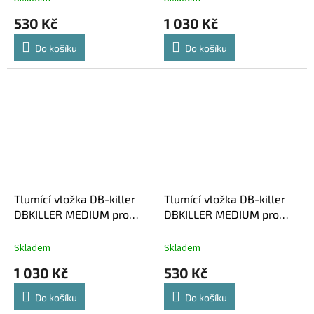
530 Kč
1 030 Kč
Do košíku
Do košíku
Tlumící vložka DB-killer
Tlumící vložka DB-killer
DBKILLER MEDIUM pro
DBKILLER MEDIUM pro
koncovky DOMINATOR HP1
koncovky DOMINATOR HP2
58mm
Skladem
Skladem
1 030 Kč
530 Kč
Do košíku
Do košíku