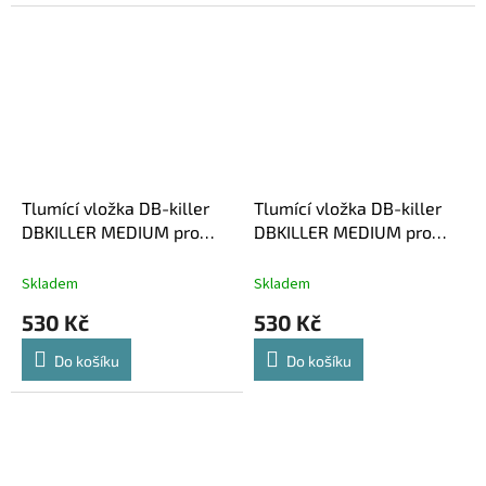
Tlumící vložka DB-killer
Tlumící vložka DB-killer
DBKILLER MEDIUM pro
DBKILLER MEDIUM pro
koncovky DOMINATOR
koncovky DOMINATOR
HP3, MX, MX2
KOSOOVAL
Skladem
Skladem
530 Kč
530 Kč
Do košíku
Do košíku