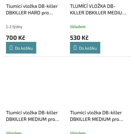
Tlumící vložka DB-killer
TLUMÍCÍ VLOŽKA DB-
DBKILLER HARD pro
KILLER DBKILLER MEDIUM
koncovky DOMINATOR
pro koncovky DOMINATOR
STANDART, OVAL, GP1
GP
1-2 týdny
Skladem
700 Kč
530 Kč
Do košíku
Do košíku
Tlumící vložka DB-killer
Tlumící vložka DB-killer
DBKILLER MEDIUM pro
DBKILLER MEDIUM pro
koncovky DOMINATOR GP2
koncovky DOMINATOR HP1
48mm
Skladem
Skladem