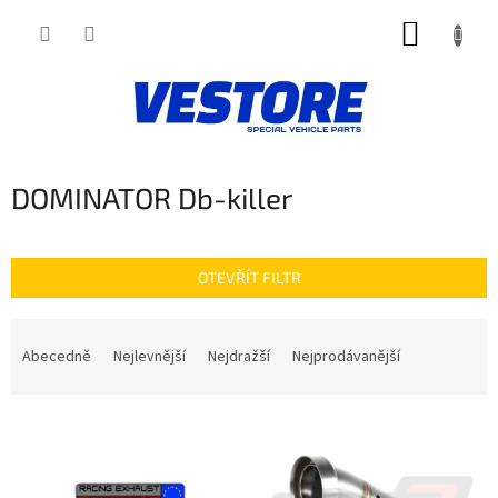
Přejít
NÁKUP
na
obsah
KOŠÍK
DOMINATOR Db-killer
OTEVŘÍT FILTR
Ř
a
Abecedně
Nejlevnější
Nejdražší
Nejprodávanější
z
e
V
n
ý
í
p
p