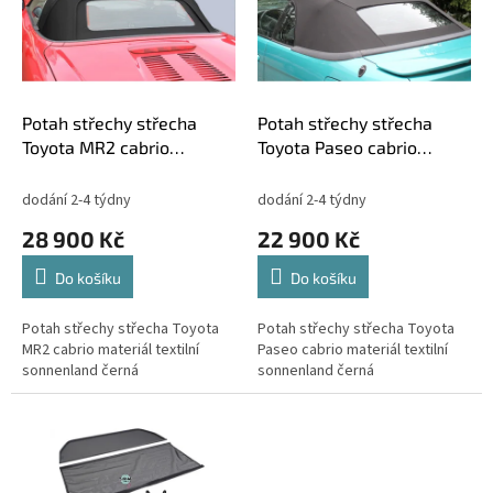
i
r
s
o
p
d
r
u
o
k
d
t
Potah střechy střecha
Potah střechy střecha
u
ů
Toyota MR2 cabrio
Toyota Paseo cabrio
k
materiál textilní
materiál textilní
t
sonnenland černá
sonnenland černá
dodání 2-4 týdny
dodání 2-4 týdny
ů
28 900 Kč
22 900 Kč
Do košíku
Do košíku
Potah střechy střecha Toyota
Potah střechy střecha Toyota
MR2 cabrio materiál textilní
Paseo cabrio materiál textilní
sonnenland černá
sonnenland černá