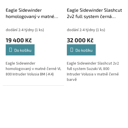
Eagle Sidewinder
Eagle Sidewinder Slashcut
homologovaný v matné
2v2 full system černá
černé VL 800 Intruder
Suzuki VL 800 Intruder
Volusia BM (-K4)
Volusia
dodání 2-4 týdny
(1 ks)
dodání 2-4 týdny
(1 ks)
19 400 Kč
32 000 Kč
Do košíku
Do košíku
Eagle Sidewinder
Eagle Sidewinder Slashcut 2v2
homologovaný v matné černé VL
full system Suzuki VL 800
800 Intruder Volusia BM (-K4)
Intruder Volusia v matně černé
barvě