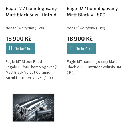
o
d
Eagle M7 homologovaný
Eagle M7 homologovaný
u
Matt Black Suzuki Intruder
Matt Black VL 800
k
VS 750 / 800
Intruder Volusia BM (-K4)
t
dodání 2-4 týdny
(1 ks)
dodání 2-4 týdny
(1 ks)
ů
18 900 Kč
18 900 Kč
Do košíku
Do košíku
Eagle M7 Slipon Road
Eagle M7 homologovaný Matt
Legal/EEC/ABE homologovaný
Black VL 800 Intruder Volusia BM
Matt Black Velvet Ceramic
(-K4)
Suzuki Intruder VS 750 / 800