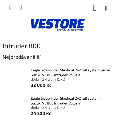
Přejít
NÁKUP
na
obsah
KOŠÍK
Intruder 800
Nejprodávanější
Eagle Sidewinder Slashcut 2v2 full system černá
Suzuki VL 800 Intruder Volusia
dodání 2-4 týdny
(1 ks)
32 000 Kč
Eagle Sidewinder Slashcut 2v2 full system
Suzuki VL 800 Intruder Volusia
dodání 2-4 týdny
(1 ks)
24 500 Kč