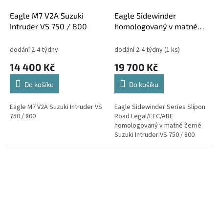
Eagle M7 V2A Suzuki
Eagle Sidewinder
Intruder VS 750 / 800
homologovaný v matné
černé Suzuki Intruder VS
750 / 800
dodání 2-4 týdny
dodání 2-4 týdny
(1 ks)
14 400 Kč
19 700 Kč
Do košíku
Do košíku
Eagle M7 V2A Suzuki Intruder VS
Eagle Sidewinder Series Slipon
750 / 800
Road Legal/EEC/ABE
homologovaný v matné černé
Suzuki Intruder VS 750 / 800