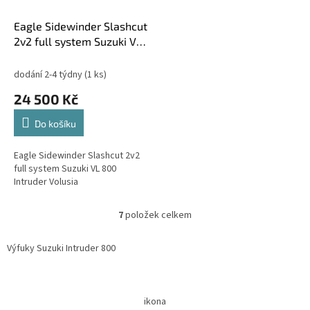
Eagle Sidewinder Slashcut
2v2 full system Suzuki VL
800 Intruder Volusia
dodání 2-4 týdny
(1 ks)
24 500 Kč
Do košíku
Eagle Sidewinder Slashcut 2v2
full system Suzuki VL 800
Intruder Volusia
7
položek celkem
O
v
l
Výfuky Suzuki Intruder 800
á
d
Z
a
á
c
ikona
p