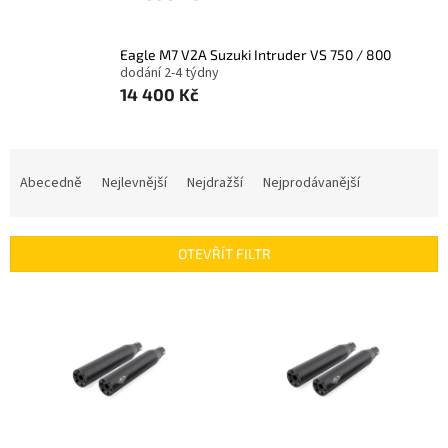
Eagle M7 V2A Suzuki Intruder VS 750 / 800
dodání 2-4 týdny
14 400 Kč
Ř
a
Abecedně
Nejlevnější
Nejdražší
Nejprodávanější
z
e
n
OTEVŘÍT FILTR
í
p
V
r
ý
o
p
d
i
u
s
k
p
t
r
ů