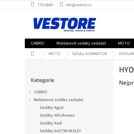
Přejít
775138487
info@vestore.cz
na
obsah
CABRIO
Molitanové sedáky sedadel
MOTO
Domů
MOTO
Výfuky DOMINATOR
HYOSUN
P
HYO
o
Přeskočit
s
Kategorie
kategorie
Nejpr
t
r
CABRIO
a
Molitanové sedáky sedadel
n
Sedáky Aguti
n
í
Sedáky Alfa Romeo
p
Sedáky Audi
a
Sedáky AUSTIN HEALEY