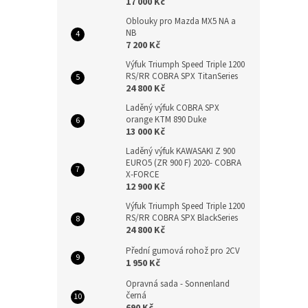
17 000 Kč
Oblouky pro Mazda MX5 NA a
NB
7 200 Kč
Výfuk Triumph Speed Triple 1200
RS/RR COBRA SPX TitanSeries
24 800 Kč
Laděný výfuk COBRA SPX
orange KTM 890 Duke
13 000 Kč
Laděný výfuk KAWASAKI Z 900
EURO5 (ZR 900 F) 2020- COBRA
X-FORCE
12 900 Kč
Výfuk Triumph Speed Triple 1200
RS/RR COBRA SPX BlackSeries
24 800 Kč
Přední gumová rohož pro 2CV
1 950 Kč
Opravná sada - Sonnenland
černá