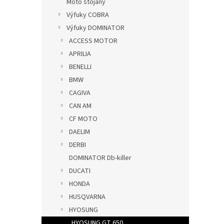
Moto stojany
Výfuky COBRA
Výfuky DOMINATOR
ACCESS MOTOR
APRILIA
BENELLI
BMW
CAGIVA
CAN AM
CF MOTO
DAELIM
DERBI
DOMINATOR Db-killer
DUCATI
HONDA
HUSQVARNA
HYOSUNG
HYOSUNG GT 650