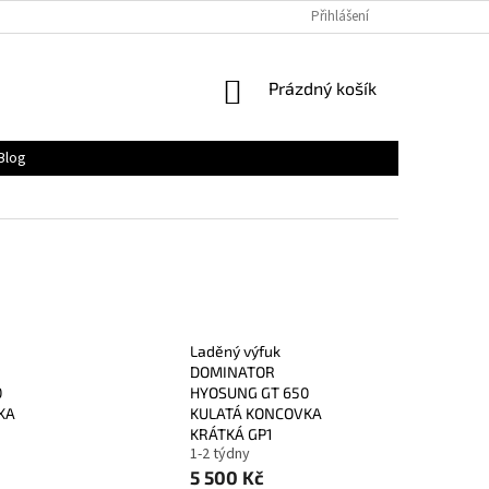
Přihlášení
NÁKUPNÍ
Prázdný košík
KOŠÍK
Blog
Laděný výfuk
DOMINATOR
0
HYOSUNG GT 650
KA
KULATÁ KONCOVKA
KRÁTKÁ GP1
1-2 týdny
5 500 Kč