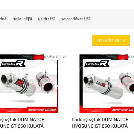
dně
Nejlevnější
Nejdražší
Nejprodávanější
OTEVŘÍT FILTR
Kód:
D13362
Kó
ný výfuk DOMINATOR
Laděný výfuk DOMINATOR
UNG GT 650 KULATÁ
HYOSUNG GT 650 KULATÁ
OVKA KRÁTKÁ GP1
KONCOVKA STANDART