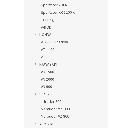
Sportster 2014-
Sportster XR 1200 X
Touring
V-ROD
HONDA
VLX 600 Shadow
VT 1100
VT 600
KAWASAKI
VN 1500
VN 2000
VN 900
Suzuki
Intruder 800
Marauder VZ 1600
Marauder VZ 800
YAMAHA