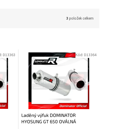
3
položek celkem
d:
D13363
Kód:
D13364
Laděný výfuk DOMINATOR
HYOSUNG GT 650 OVÁLNÁ
KONCOVKA