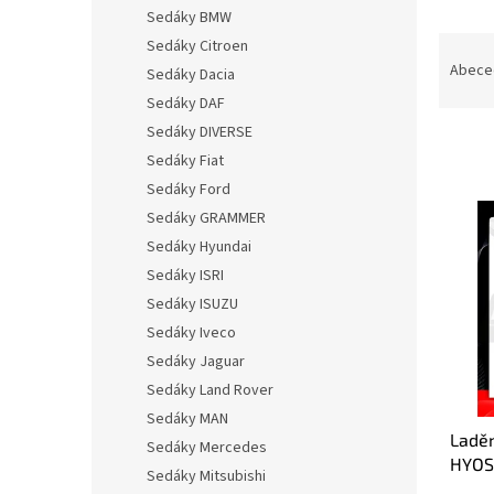
n
Sedáky BMW
e
Ř
Sedáky Citroen
l
a
Abece
Sedáky Dacia
z
Sedáky DAF
e
Sedáky DIVERSE
n
Sedáky Fiat
í
p
Sedáky Ford
V
r
Sedáky GRAMMER
ý
o
Sedáky Hyundai
p
d
i
Sedáky ISRI
u
s
Sedáky ISUZU
k
p
Sedáky Iveco
t
r
ů
Sedáky Jaguar
o
Sedáky Land Rover
d
u
Sedáky MAN
Ladě
k
Sedáky Mercedes
HYOS
t
Sedáky Mitsubishi
KONC
ů