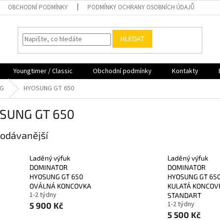
OBCHODNÍ PODMÍNKY
PODMÍNKY OCHRANY OSOBNÍCH ÚDAJŮ
HLEDAT
Youngtimer / Classic
Obchodní podmínky
Kontakty
G
HYOSUNG GT 650
SUNG GT 650
odávanější
Laděný výfuk
Laděný výfuk
DOMINATOR
DOMINATOR
HYOSUNG GT 650
HYOSUNG GT 65
OVÁLNÁ KONCOVKA
KULATÁ KONCOV
1-2 týdny
STANDART
1-2 týdny
5 900 Kč
5 500 Kč