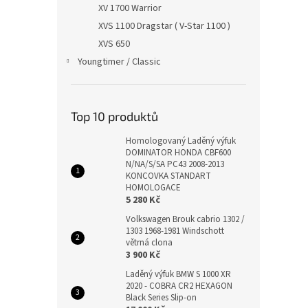
XV 1700 Warrior
XVS 1100 Dragstar ( V-Star 1100 )
XVS 650
Youngtimer / Classic
Top 10 produktů
Homologovaný Laděný výfuk
DOMINATOR HONDA CBF600
N/NA/S/SA PC43 2008-2013
KONCOVKA STANDART
HOMOLOGACE
5 280 Kč
Volkswagen Brouk cabrio 1302 /
1303 1968-1981 Windschott
větrná clona
3 900 Kč
Laděný výfuk BMW S 1000 XR
2020 - COBRA CR2 HEXAGON
Black Series Slip-on