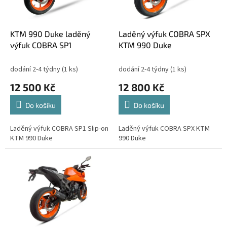
p
t
r
ů
o
d
KTM 990 Duke laděný
Laděný výfuk COBRA SPX
u
výfuk COBRA SP1
KTM 990 Duke
k
t
dodání 2-4 týdny
(1 ks)
dodání 2-4 týdny
(1 ks)
ů
12 500 Kč
12 800 Kč
Do košíku
Do košíku
Laděný výfuk COBRA SP1 Slip-on
Laděný výfuk COBRA SPX KTM
KTM 990 Duke
990 Duke