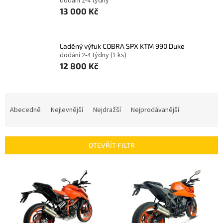
dodání 2-4 týdny
13 000 Kč
Laděný výfuk COBRA SPX KTM 990 Duke
dodání 2-4 týdny
(1 ks)
12 800 Kč
Ř
a
Abecedně
Nejlevnější
Nejdražší
Nejprodávanější
z
e
n
OTEVŘÍT FILTR
í
p
V
r
ý
o
p
d
i
u
s
k