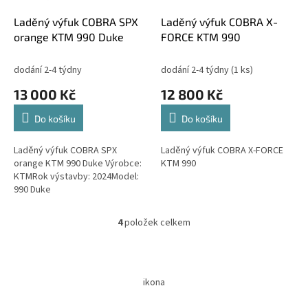
Laděný výfuk COBRA SPX
Laděný výfuk COBRA X-
orange KTM 990 Duke
FORCE KTM 990
dodání 2-4 týdny
dodání 2-4 týdny
(1 ks)
13 000 Kč
12 800 Kč
Do košíku
Do košíku
Laděný výfuk COBRA SPX
Laděný výfuk COBRA X-FORCE
orange KTM 990 Duke Výrobce:
KTM 990
KTMRok výstavby: 2024Model:
990 Duke
4
položek celkem
O
v
l
Z
á
á
d
ikona
p
a
a
c