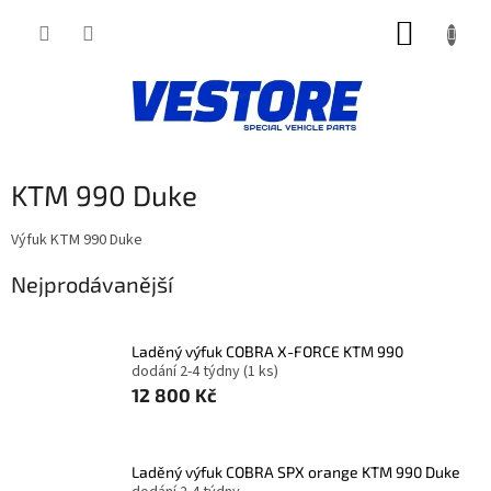
Přejít
NÁKUP
na
obsah
KOŠÍK
KTM 990 Duke
Výfuk KTM 990 Duke
Nejprodávanější
Laděný výfuk COBRA X-FORCE KTM 990
dodání 2-4 týdny
(1 ks)
12 800 Kč
Laděný výfuk COBRA SPX orange KTM 990 Duke