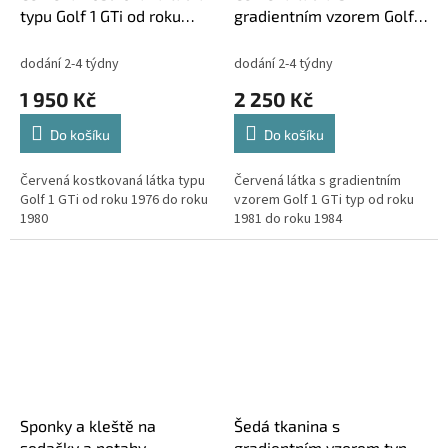
typu Golf 1 GTi od roku
gradientním vzorem Golf 1
1976 do roku 1980
GTi typ od roku 1981 do
roku 1984
dodání 2-4 týdny
dodání 2-4 týdny
1 950 Kč
2 250 Kč
Do košíku
Do košíku
Červená kostkovaná látka typu
Červená látka s gradientním
Golf 1 GTi od roku 1976 do roku
vzorem Golf 1 GTi typ od roku
1980
1981 do roku 1984
Sponky a kleště na
Šedá tkanina s
sedačky a potahy
gradientním vzorem typ