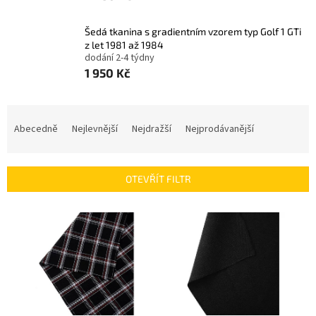
Šedá tkanina s gradientním vzorem typ Golf 1 GTi
z let 1981 až 1984
dodání 2-4 týdny
1 950 Kč
Ř
a
Abecedně
Nejlevnější
Nejdražší
Nejprodávanější
z
e
n
OTEVŘÍT FILTR
í
p
V
r
ý
o
p
d
i
u
s
k
p
t
r
ů