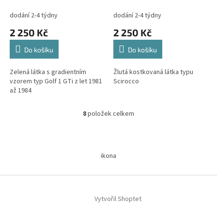
Golf 1 GTi z let 1981 až
1984
dodání 2-4 týdny
dodání 2-4 týdny
2 250 Kč
2 250 Kč
Do košíku
Do košíku
Zelená látka s gradientním
Žlutá kostkovaná látka typu
vzorem typ Golf 1 GTi z let 1981
Scirocco
až 1984
8
položek celkem
O
v
l
Z
á
á
d
ikona
p
a
a
c
t
í
í
p
Vytvořil Shoptet
r
v