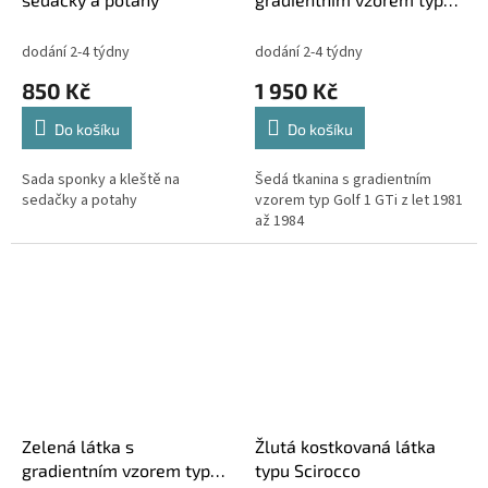
Golf 1 GTi z let 1981 až
1984
dodání 2-4 týdny
dodání 2-4 týdny
850 Kč
1 950 Kč
Do košíku
Do košíku
Sada sponky a kleště na
Šedá tkanina s gradientním
sedačky a potahy
vzorem typ Golf 1 GTi z let 1981
až 1984
Zelená látka s
Žlutá kostkovaná látka
gradientním vzorem typ
typu Scirocco