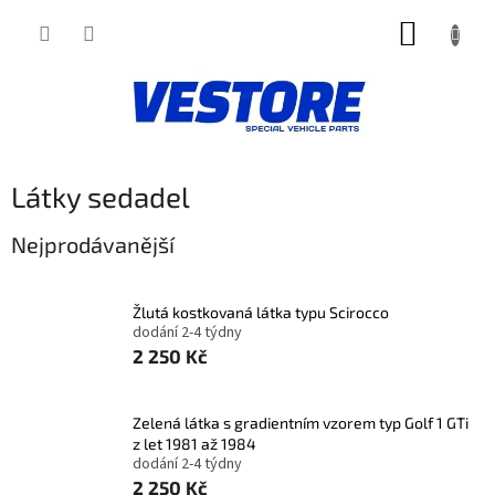
Přejít
NÁKUP
na
obsah
KOŠÍK
Látky sedadel
Nejprodávanější
Žlutá kostkovaná látka typu Scirocco
dodání 2-4 týdny
2 250 Kč
Zelená látka s gradientním vzorem typ Golf 1 GTi
z let 1981 až 1984
dodání 2-4 týdny
2 250 Kč