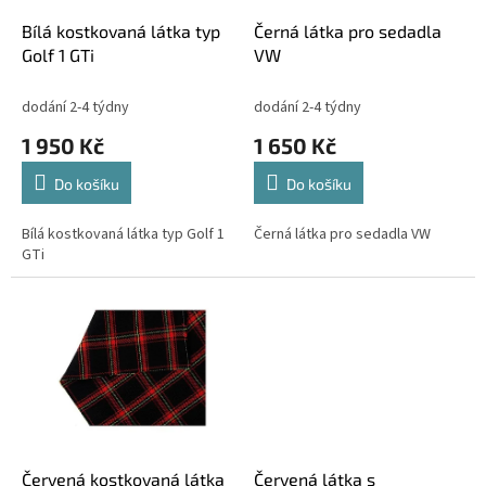
o
d
Bílá kostkovaná látka typ
Černá látka pro sedadla
u
Golf 1 GTi
VW
k
t
dodání 2-4 týdny
dodání 2-4 týdny
ů
1 950 Kč
1 650 Kč
Do košíku
Do košíku
Bílá kostkovaná látka typ Golf 1
Černá látka pro sedadla VW
GTi
Červená kostkovaná látka
Červená látka s