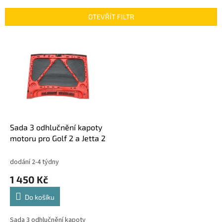
e
n
OTEVŘÍT FILTR
í
p
V
r
ý
o
p
d
i
u
s
k
p
t
r
ů
o
d
Sada 3 odhlučnění kapoty
u
motoru pro Golf 2 a Jetta 2
k
t
dodání 2-4 týdny
ů
1 450 Kč
Do košíku
Sada 3 odhlučnění kapoty