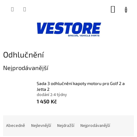
Přejít
NÁKUP
na
obsah
KOŠÍK
Odhlučnění
Nejprodávanější
Sada 3 odhlučnění kapoty motoru pro Golf 2 a
Jetta 2
dodání 2-4 týdny
1 450 Kč
Ř
a
Abecedně
Nejlevnější
Nejdražší
Nejprodávanější
z