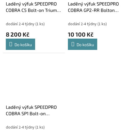
Laděný výfuk SPEEDPRO
Laděný výfuk SPEEDPRO
COBRA C5 Bolt-on Triumph
COBRA GP2-RR Bolton
Speed Four 600 , Baby
Triumph Speed Four 600 ,
Speed
Baby Speed
dodání 2-4 týdny
(1 ks)
dodání 2-4 týdny
(1 ks)
8 200 Kč
10 100 Kč
Do košíku
Do košíku
Laděný výfuk SPEEDPRO
COBRA SP1 Bolt-on
Triumph Speed Four 600 ,
Baby Speed
dodání 2-4 týdny
(1 ks)