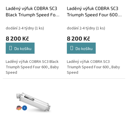
o
d
Laděný výfuk COBRA SC3
Laděný výfuk COBRA SC3
u
Black Triumph Speed Four
Triumph Speed Four 600 ,
k
600 , Baby Speed
Baby Speed
t
dodání 2-4 týdny
(1 ks)
dodání 2-4 týdny
(1 ks)
ů
8 200 Kč
8 200 Kč
Do košíku
Do košíku
Laděný výfuk COBRA SC3 Black
Laděný výfuk COBRA SC3
Triumph Speed Four 600 , Baby
Triumph Speed Four 600 , Baby
Speed
Speed