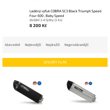
Laděný výfuk COBRA SC3 Black Triumph Speed
Four 600 , Baby Speed
dodání 2-4 týdny
(1 ks)
8 200 Kč
Ř
a
Abecedně
Nejlevnější
Nejdražší
Nejprodávanější
z
e
n
OTEVŘÍT FILTR
í
p
V
r
ý
o
p
d
i
u
s
k
p
t
r
ů