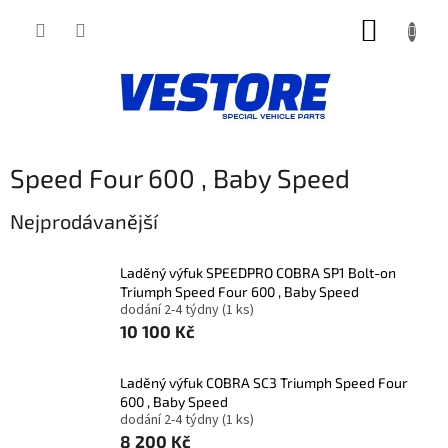
Přejít
NÁKUP
na
obsah
KOŠÍK
Speed Four 600 , Baby Speed
Nejprodávanější
Laděný výfuk SPEEDPRO COBRA SP1 Bolt-on
Triumph Speed Four 600 , Baby Speed
dodání 2-4 týdny
(1 ks)
10 100 Kč
Laděný výfuk COBRA SC3 Triumph Speed Four
600 , Baby Speed
dodání 2-4 týdny
(1 ks)
8 200 Kč