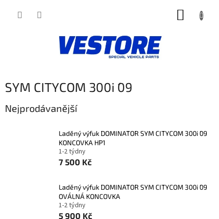
Přejít
NÁKUP
na
obsah
KOŠÍK
SYM CITYCOM 300i ´09
Nejprodávanější
Laděný výfuk DOMINATOR SYM CITYCOM 300i ´09
KONCOVKA HP1
1-2 týdny
7 500 Kč
Laděný výfuk DOMINATOR SYM CITYCOM 300i ´09
OVÁLNÁ KONCOVKA
1-2 týdny
5 900 Kč