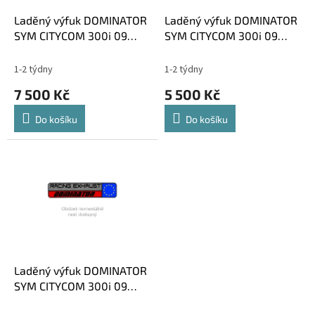
o
d
Laděný výfuk DOMINATOR
Laděný výfuk DOMINATOR
u
SYM CITYCOM 300i ´09
SYM CITYCOM 300i ´09
k
KONCOVKA HP1
KULATÁ KONCOVKA
t
STANDART
1-2 týdny
1-2 týdny
ů
7 500 Kč
5 500 Kč
Do košíku
Do košíku
Laděný výfuk DOMINATOR
SYM CITYCOM 300i ´09
OVÁLNÁ KONCOVKA