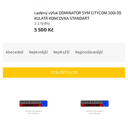
Laděný výfuk DOMINATOR SYM CITYCOM 300i ´09
KULATÁ KONCOVKA STANDART
1-2 týdny
5 500 Kč
Ř
a
Abecedně
Nejlevnější
Nejdražší
Nejprodávanější
z
e
n
OTEVŘÍT FILTR
í
p
V
r
ý
o
p
d
i
u
s
k
p
t
r
ů