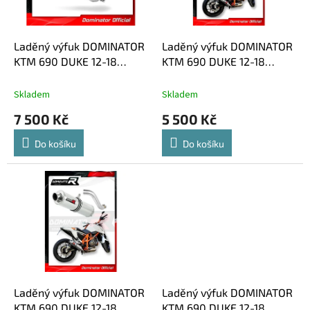
p
t
r
ů
o
d
Laděný výfuk DOMINATOR
Laděný výfuk DOMINATOR
u
KTM 690 DUKE 12-18
KTM 690 DUKE 12-18
k
KONCOVKA HP1
KULATÁ KONCOVKA
t
KRÁTKÁ GP1
Skladem
Skladem
ů
7 500 Kč
5 500 Kč
Do košíku
Do košíku
Laděný výfuk DOMINATOR
Laděný výfuk DOMINATOR
KTM 690 DUKE 12-18
KTM 690 DUKE 12-18