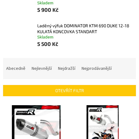
Skladem
5 900 Kč
Laděný výfuk DOMINATOR KTM 690 DUKE 12-18
KULATÁ KONCOVKA STANDART
Skladem
5 500 Kč
Ř
a
Abecedně
Nejlevnější
Nejdražší
Nejprodávanější
z
e
n
OTEVŘÍT FILTR
í
p
V
r
ý
o
p
d
i
u
s
k