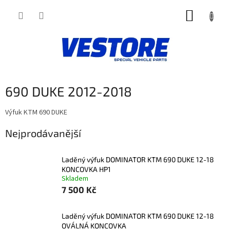
Přejít
NÁKUP
na
obsah
KOŠÍK
690 DUKE 2012-2018
Výfuk KTM 690 DUKE
Nejprodávanější
Laděný výfuk DOMINATOR KTM 690 DUKE 12-18
KONCOVKA HP1
Skladem
7 500 Kč
Laděný výfuk DOMINATOR KTM 690 DUKE 12-18
OVÁLNÁ KONCOVKA