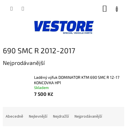
Přejít
NÁKUP
na
obsah
KOŠÍK
690 SMC R 2012-2017
Nejprodávanější
Laděný výfuk DOMINATOR KTM 690 SMC R 12-17
KONCOVKA HP1
Skladem
7 500 Kč
Ř
a
Abecedně
Nejlevnější
Nejdražší
Nejprodávanější
z