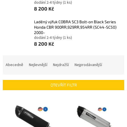
dodání 2-4 týdny
(1 ks)
8 200 Kč
Laděný výfuk COBRA SC3 Bolt-on Black Series
Honda CBR 900RR,929RR,954RR (SC44-SC50)
2000-
dodání 2-4 týdny
(1 ks)
8 200 Kč
Ř
a
Abecedně
Nejlevnější
Nejdražší
Nejprodávanější
z
e
n
OTEVŘÍT FILTR
í
p
V
r
ý
o
p
d
i
u
s
k