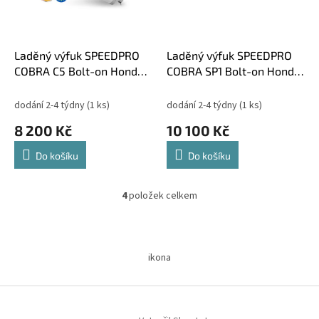
Laděný výfuk SPEEDPRO
Laděný výfuk SPEEDPRO
COBRA C5 Bolt-on Honda
COBRA SP1 Bolt-on Honda
CBR 900RR,929RR,954RR
CBR 900RR,929RR,954RR
(SC44-SC50) 2000-
(SC44-SC50) 2000-
dodání 2-4 týdny
(1 ks)
dodání 2-4 týdny
(1 ks)
8 200 Kč
10 100 Kč
Do košíku
Do košíku
4
položek celkem
O
v
l
Z
á
á
d
ikona
p
a
a
c
t
í
í
p