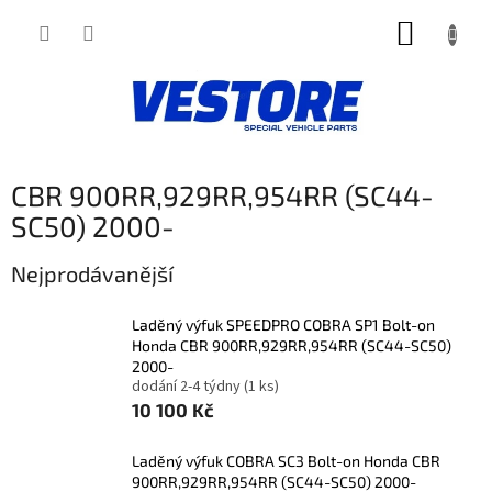
Přejít
NÁKUP
na
obsah
KOŠÍK
CBR 900RR,929RR,954RR (SC44-
SC50) 2000-
Nejprodávanější
Laděný výfuk SPEEDPRO COBRA SP1 Bolt-on
Honda CBR 900RR,929RR,954RR (SC44-SC50)
2000-
dodání 2-4 týdny
(1 ks)
10 100 Kč
Laděný výfuk COBRA SC3 Bolt-on Honda CBR
900RR,929RR,954RR (SC44-SC50) 2000-