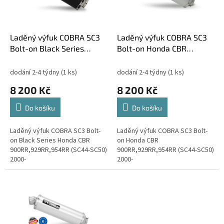
p
t
r
ů
o
d
Laděný výfuk COBRA SC3
Laděný výfuk COBRA SC3
u
Bolt-on Black Series
Bolt-on Honda CBR
k
Honda CBR
900RR,929RR,954RR
t
900RR,929RR,954RR
(SC44-SC50) 2000-
dodání 2-4 týdny
(1 ks)
dodání 2-4 týdny
(1 ks)
ů
(SC44-SC50) 2000-
8 200 Kč
8 200 Kč
Do košíku
Do košíku
Laděný výfuk COBRA SC3 Bolt-
Laděný výfuk COBRA SC3 Bolt-
on Black Series Honda CBR
on Honda CBR
900RR,929RR,954RR (SC44-SC50)
900RR,929RR,954RR (SC44-SC50)
2000-
2000-