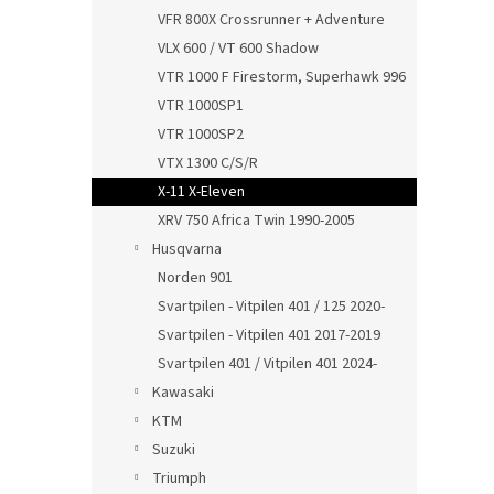
VFR 800X Crossrunner + Adventure
VLX 600 / VT 600 Shadow
VTR 1000 F Firestorm, Superhawk 996
VTR 1000SP1
VTR 1000SP2
VTX 1300 C/S/R
X-11 X-Eleven
XRV 750 Africa Twin 1990-2005
Husqvarna
Norden 901
Svartpilen - Vitpilen 401 / 125 2020-
Svartpilen - Vitpilen 401 2017-2019
Svartpilen 401 / Vitpilen 401 2024-
Kawasaki
KTM
Suzuki
Triumph