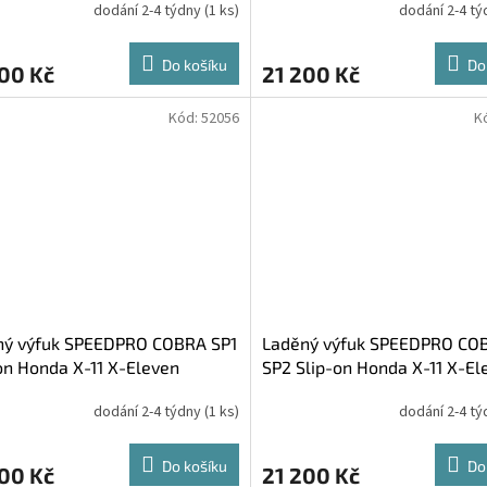
dodání 2-4 týdny
(1 ks)
dodání 2-4 t
Do košíku
Do
00 Kč
21 200 Kč
Kód:
52056
K
ný výfuk SPEEDPRO COBRA SP1
Laděný výfuk SPEEDPRO CO
on Honda X-11 X-Eleven
SP2 Slip-on Honda X-11 X-El
dodání 2-4 týdny
(1 ks)
dodání 2-4 t
Do košíku
Do
00 Kč
21 200 Kč