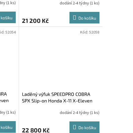
ýdny
(1 ks)
dodání 2-4 týdny
(1 ks)
 košíku
Do košíku
21 200 Kč
ód:
52054
Kód:
52058
BRA
Laděný výfuk SPEEDPRO COBRA
even
SPX Slip-on Honda X-11 X-Eleven
ýdny
(1 ks)
dodání 2-4 týdny
(1 ks)
 košíku
Do košíku
22 800 Kč