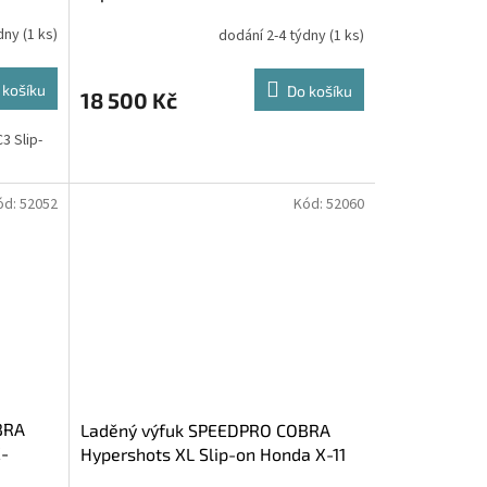
ýdny
(1 ks)
dodání 2-4 týdny
(1 ks)
 košíku
Do košíku
18 500 Kč
 Slip-
ód:
52052
Kód:
52060
BRA
Laděný výfuk SPEEDPRO COBRA
X-
Hypershots XL Slip-on Honda X-11
X-Eleven