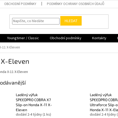
OBCHODNÍ PODMÍNKY
PODMÍNKY OCHRANY OSOBNÍCH ÚDAJŮ
HLEDAT
Youngtimer / Classic
Obchodní podmínky
Kontakty
X-11 X-Eleven
 X-Eleven
nda X-11 X-Eleven
odávanější
Laděný výfuk
Laděný výfuk
SPEEDPRO COBRA X7
SPEEDPRO COBR
Slip-on Honda X-11 X-
Ultraforce Slip-
Eleven
Honda X-11 X-El
dodání 2-4 týdny
(1 ks)
dodání 2-4 týdny