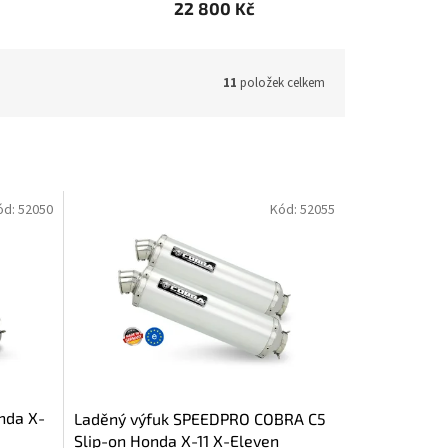
22 800 Kč
11
položek celkem
ód:
52050
Kód:
52055
nda X-
Laděný výfuk SPEEDPRO COBRA C5
Slip-on Honda X-11 X-Eleven