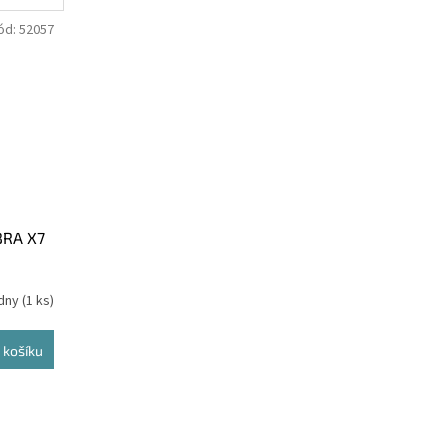
ód:
52057
BRA X7
ýdny
(1 ks)
 košíku