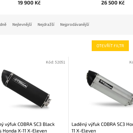
19 900 Kč
26 500 Kč
dně
Nejlevnější
Nejdražší
Nejprodávanější
OTEVŘÍT FILTR
Kód:
52051
K
ý výfuk COBRA SC3 Black
Laděný výfuk COBRA SC3 Ho
s Honda X-11 X-Eleven
11 X-Eleven