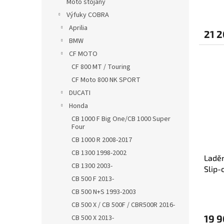
Moto stojany
Výfuky COBRA
Aprilia
21 2
BMW
CF MOTO
CF 800 MT / Touring
CF Moto 800 NK SPORT
DUCATI
Honda
CB 1000 F Big One/CB 1000 Super
Four
CB 1000 R 2008-2017
CB 1300 1998-2002
Ladě
CB 1300 2003-
Slip-
CB 500 F 2013-
CB 500 N+S 1993-2003
CB 500 X / CB 500F / CBR500R 2016-
19 9
CB 500 X 2013-