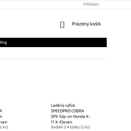
Přihlášení
NÁKUPNÍ
Prázdný košík
KOŠÍK
Blog
Laděný výfuk
A
SPEEDPRO COBRA
on
SPX Slip-on Honda X-
even
11 X-Eleven
(1 ks)
dodání 2-4 týdny
(1 ks)