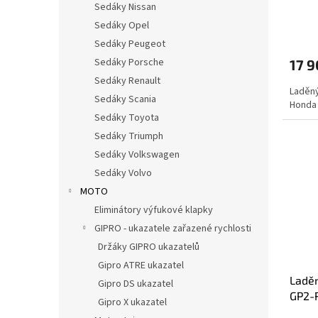
Sedáky Nissan
ů
Sedáky Opel
Sedáky Peugeot
Sedáky Porsche
17 9
Sedáky Renault
Laděný
Sedáky Scania
Honda 
Sedáky Toyota
Sedáky Triumph
Sedáky Volkswagen
Sedáky Volvo
MOTO
Eliminátory výfukové klapky
GIPRO - ukazatele zařazené rychlosti
Držáky GIPRO ukazatelů
Gipro ATRE ukazatel
Ladě
Gipro DS ukazatel
GP2-R
Gipro X ukazatel
X-11 