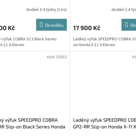
dodání 2-4 týdny
(1 ks)
dodání 2-4 t
Do košíku
Do
00 Kč
17 900 Kč
 výfuk COBRA SC3 Black Series
Laděný výfuk SPEEDPRO COBRA SC3
X-11 X-Eleven
on Honda X-11 X-Eleven
Kód:
52053
K
ný výfuk SPEEDPRO COBRA
Laděný výfuk SPEEDPRO CO
R Slip-on Black Series Honda
GP2-RR Slip-on Honda X-11 
X-Eleven
Eleven