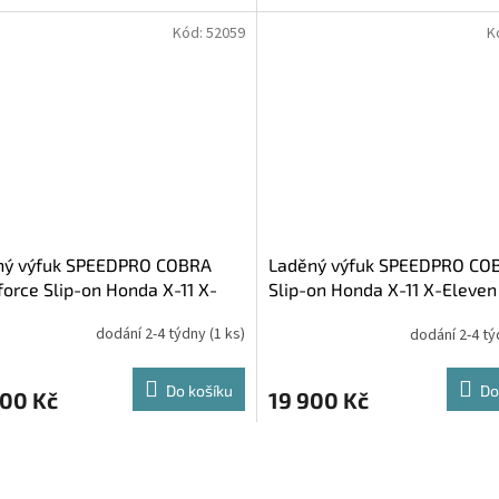
Kód:
52059
K
ný výfuk SPEEDPRO COBRA
Laděný výfuk SPEEDPRO CO
force Slip-on Honda X-11 X-
Slip-on Honda X-11 X-Eleven
en
dodání 2-4 týdny
(1 ks)
dodání 2-4 t
Do košíku
Do
500 Kč
19 900 Kč
O
v
l