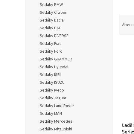
n
Sedáky BMW
e
Sedáky Citroen
l
Ř
Sedáky Dacia
a
Abece
Sedáky DAF
z
Sedáky DIVERSE
e
n
Sedáky Fiat
í
Sedáky Ford
p
Sedáky GRAMMER
V
r
ý
Sedáky Hyundai
o
p
Sedáky ISRI
d
i
Sedáky ISUZU
u
s
k
Sedáky Iveco
p
t
Sedáky Jaguar
r
ů
o
Sedáky Land Rover
d
Sedáky MAN
u
Sedáky Mercedes
Laděn
k
Sedáky Mitsubishi
Serie
t