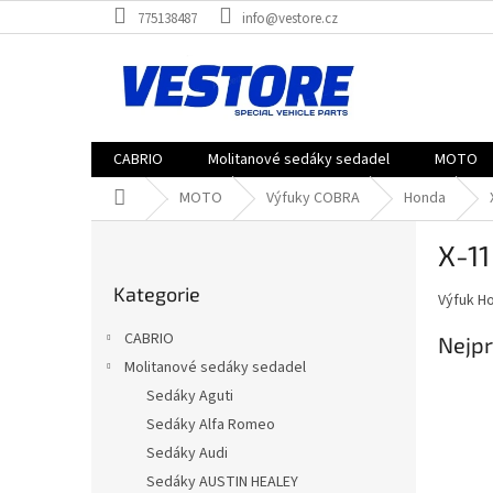
Přejít
775138487
info@vestore.cz
na
obsah
CABRIO
Molitanové sedáky sedadel
MOTO
Domů
MOTO
Výfuky COBRA
Honda
P
X-11
o
Přeskočit
s
Kategorie
kategorie
Výfuk Ho
t
r
CABRIO
Nejpr
a
Molitanové sedáky sedadel
n
Sedáky Aguti
n
í
Sedáky Alfa Romeo
p
Sedáky Audi
a
Sedáky AUSTIN HEALEY