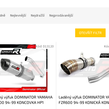
dně
Nejlevnější
Nejdražší
Nejprodávanější
OTEVŘÍT FILTR
Kód:
D13120
Kó
ný výfuk DOMINATOR YAMAHA
Laděný výfuk DOMINATOR 
00 94-99 KONCOVKA HP1
FZR600 94-99 KONICKÁ KO
GP 2