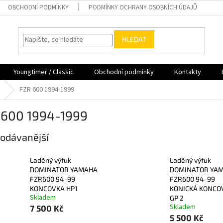
OBCHODNÍ PODMÍNKY
PODMÍNKY OCHRANY OSOBNÍCH ÚDAJŮ
HLEDAT
Youngtimer / Classic
Obchodní podmínky
Kontakty
FZR 600 1994-1999
 600 1994-1999
odávanější
Laděný výfuk
Laděný výfuk
DOMINATOR YAMAHA
DOMINATOR YA
FZR600 94-99
FZR600 94-99
KONCOVKA HP1
KONICKÁ KONCO
Skladem
GP 2
Skladem
7 500 Kč
5 500 Kč