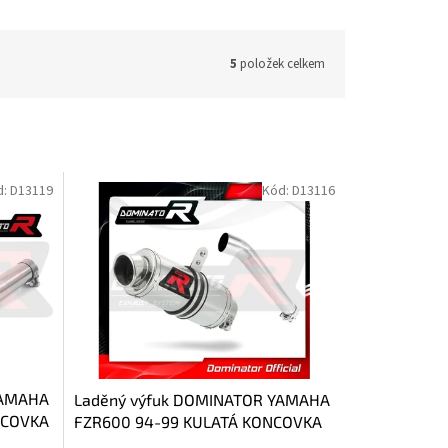
5
položek celkem
d:
D13119
Kód:
D13116
YAMAHA
Laděný výfuk DOMINATOR YAMAHA
NCOVKA
FZR600 94-99 KULATÁ KONCOVKA
KRÁTKÁ GP1