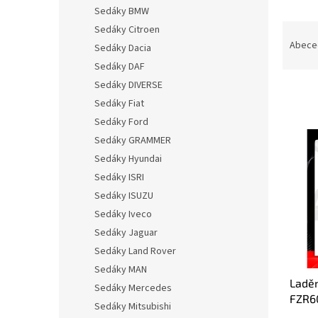
n
Sedáky BMW
e
Ř
Sedáky Citroen
l
a
Abece
Sedáky Dacia
z
Sedáky DAF
e
Sedáky DIVERSE
n
Sedáky Fiat
í
p
Sedáky Ford
V
r
Sedáky GRAMMER
ý
o
Sedáky Hyundai
p
d
i
Sedáky ISRI
u
s
Sedáky ISUZU
k
p
Sedáky Iveco
t
r
ů
Sedáky Jaguar
o
Sedáky Land Rover
d
u
Sedáky MAN
Ladě
k
Sedáky Mercedes
FZR6
t
Sedáky Mitsubishi
ů