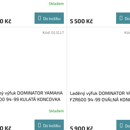
Skladem
Do košíku
Do
0 Kč
5 500 Kč
Kód:
D13117
Kó
ný výfuk DOMINATOR YAMAHA
Laděný výfuk DOMINATOR 
00 94-99 KULATÁ KONCOVKA
FZR600 94-99 OVÁLNÁ KON
DART
Skladem
Do košíku
Do
0 Kč
5 900 Kč