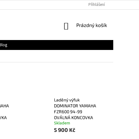
Přihlášení
NÁKUPNÍ
Prázdný košík
KOŠÍK
Blog
Laděný výfuk
MAHA
DOMINATOR YAMAHA
FZR600 94-99
VKA
OVÁLNÁ KONCOVKA
Skladem
5 900 Kč