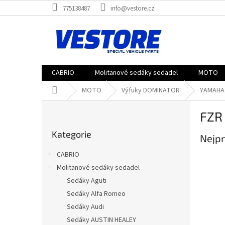
Přejít
775138487
info@vestore.cz
na
obsah
CABRIO
Molitanové sedáky sedadel
MOTO
Domů
MOTO
Výfuky DOMINATOR
YAMAHA
P
FZR
o
Přeskočit
s
Kategorie
kategorie
Nejpr
t
r
CABRIO
a
Molitanové sedáky sedadel
n
Sedáky Aguti
n
í
Sedáky Alfa Romeo
p
Sedáky Audi
a
Sedáky AUSTIN HEALEY