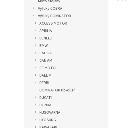
Moto stojany
Výfuky COBRA
Výfuky DOMINATOR
ACCESS MOTOR
APRILIA
BENELLI
BMW
CAGIVA
CAN AM
CF MOTO
DAELIM
DERBI
DOMINATOR Db-killer
DUCATI
HONDA
HUSQVARNA
HYOSUNG
KAWASAKI