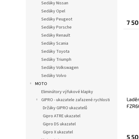
Sedáky Nissan
Sedáky Opel
Sedáky Peugeot
7 50
Sedáky Porsche
Sedáky Renault
Sedáky Scania
Sedáky Toyota
Sedáky Triumph
Sedáky Volkswagen
Sedáky Volvo
MOTO
Eliminátory výfukové klapky
Ladě
GIPRO - ukazatele zařazené rychlosti
FZR6
Držáky GIPRO ukazatelů
STAN
Gipro ATRE ukazatel
Gipro DS ukazatel
Gipro X ukazatel
5 50