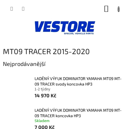
Přejít
NÁKUP
na
obsah
KOŠÍK
MT09 TRACER 2015-2020
Nejprodávanější
LADĚNÝ VÝFUK DOMINATOR YAMAHA MT09 MT-
09 TRACER svody koncovka HP3
1-2 týdny
14 970 Kč
LADĚNÝ VÝFUK DOMINATOR YAMAHA MT09 MT-
09 TRACER koncovka HP3
Skladem
7 000 Kč