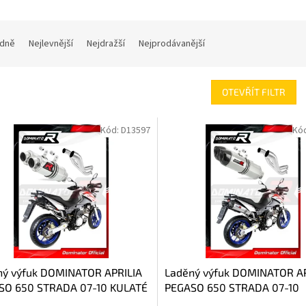
dně
Nejlevnější
Nejdražší
Nejprodávanější
OTEVŘÍT FILTR
Kód:
D13597
Kó
ný výfuk DOMINATOR APRILIA
Laděný výfuk DOMINATOR AP
SO 650 STRADA 07-10 KULATÉ
PEGASO 650 STRADA 07-10
OVKY KRÁTKÉ GP1
KONCOVKY HP1