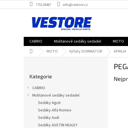
Přejít
775138487
info@vestore.cz
na
obsah
CABRIO
Molitanové sedáky sedadel
MOTO
Domů
MOTO
Výfuky DOMINATOR
APRILIA
P
PEG
o
Přeskočit
s
Kategorie
kategorie
Nejpr
t
r
CABRIO
a
Molitanové sedáky sedadel
n
Sedáky Aguti
n
í
Sedáky Alfa Romeo
p
Sedáky Audi
a
Sedáky AUSTIN HEALEY