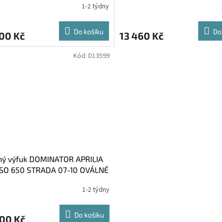
1-2 týdny
Do košíku
Do
00 Kč
13 460 Kč
Kód:
D13599
ný výfuk DOMINATOR APRILIA
SO 650 STRADA 07-10 OVÁLNÉ
OVKY
1-2 týdny
Do košíku
900 Kč