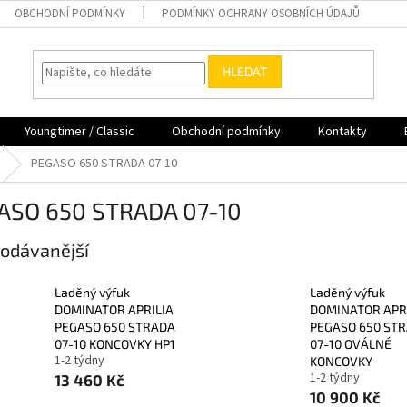
OBCHODNÍ PODMÍNKY
PODMÍNKY OCHRANY OSOBNÍCH ÚDAJŮ
HLEDAT
Youngtimer / Classic
Obchodní podmínky
Kontakty
PEGASO 650 STRADA 07-10
ASO 650 STRADA 07-10
odávanější
Laděný výfuk
Laděný výfuk
DOMINATOR APRILIA
DOMINATOR APR
PEGASO 650 STRADA
PEGASO 650 ST
07-10 KONCOVKY HP1
07-10 OVÁLNÉ
1-2 týdny
KONCOVKY
1-2 týdny
13 460 Kč
10 900 Kč