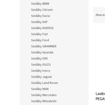
n
Sedáky BMW
e
Ř
Sedáky Citroen
l
a
Abece
Sedáky Dacia
z
Sedáky DAF
e
Sedáky DIVERSE
n
Sedáky Fiat
í
p
Sedáky Ford
V
r
Sedáky GRAMMER
ý
o
Sedáky Hyundai
p
d
i
Sedáky ISRI
u
s
Sedáky ISUZU
k
p
Sedáky Iveco
t
r
ů
Sedáky Jaguar
o
Sedáky Land Rover
d
u
Sedáky MAN
Ladě
k
Sedáky Mercedes
PEGA
t
Sedáky Mitsubishi
KONC
ů