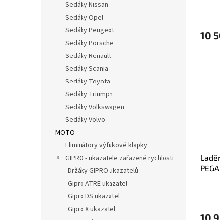
Sedáky Nissan
Sedáky Opel
Sedáky Peugeot
10 5
Sedáky Porsche
Sedáky Renault
Sedáky Scania
Sedáky Toyota
Sedáky Triumph
Sedáky Volkswagen
Sedáky Volvo
MOTO
Eliminátory výfukové klapky
Ladě
GIPRO - ukazatele zařazené rychlosti
PEGA
Držáky GIPRO ukazatelů
KONC
Gipro ATRE ukazatel
Gipro DS ukazatel
Gipro X ukazatel
10 