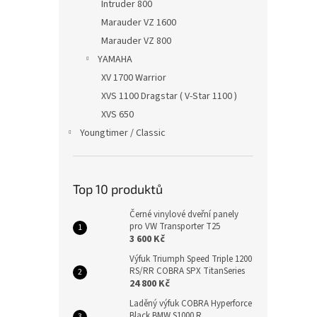
Intruder 800
Marauder VZ 1600
Marauder VZ 800
YAMAHA
XV 1700 Warrior
XVS 1100 Dragstar ( V-Star 1100 )
XVS 650
Youngtimer / Classic
Top 10 produktů
Černé vinylové dveřní panely
pro VW Transporter T25
3 600 Kč
Výfuk Triumph Speed Triple 1200
RS/RR COBRA SPX TitanSeries
24 800 Kč
Laděný výfuk COBRA Hyperforce
Black BMW S1000 R