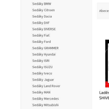
n
Sedáky BMW
Ř
e
a
Sedáky Citroen
Abece
l
z
Sedáky Dacia
e
Sedáky DAF
n
Sedáky DIVERSE
í
Sedáky Fiat
p
V
Sedáky Ford
r
ý
o
Sedáky GRAMMER
p
d
Sedáky Hyundai
i
u
s
Sedáky ISRI
k
p
Sedáky ISUZU
t
r
Sedáky Iveco
ů
o
Sedáky Jaguar
d
Sedáky Land Rover
u
Ladě
Sedáky MAN
k
SHIV
t
Sedáky Mercedes
ů
Sedáky Mitsubishi