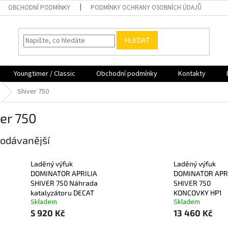
OBCHODNÍ PODMÍNKY
PODMÍNKY OCHRANY OSOBNÍCH ÚDAJŮ
HLEDAT
Youngtimer / Classic
Obchodní podmínky
Kontakty
Shiver 750
er 750
odávanější
Laděný výfuk
Laděný výfuk
DOMINATOR APRILIA
DOMINATOR APR
SHIVER 750 Náhrada
SHIVER 750
katalyzátoru DECAT
KONCOVKY HP1
Skladem
Skladem
5 920 Kč
13 460 Kč