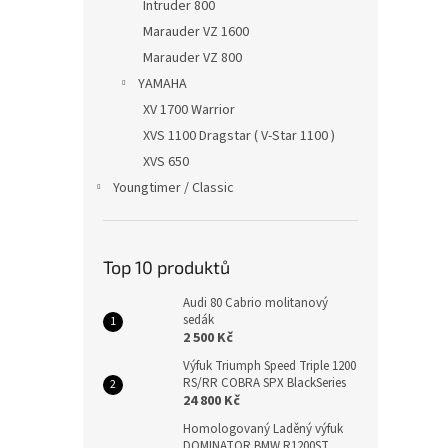
Intruder 800
Marauder VZ 1600
Marauder VZ 800
YAMAHA
XV 1700 Warrior
XVS 1100 Dragstar ( V-Star 1100 )
XVS 650
Youngtimer / Classic
Top 10 produktů
Audi 80 Cabrio molitanový
sedák
2 500 Kč
Výfuk Triumph Speed Triple 1200
RS/RR COBRA SPX BlackSeries
24 800 Kč
Homologovaný Laděný výfuk
DOMINATOR BMW R1200ST