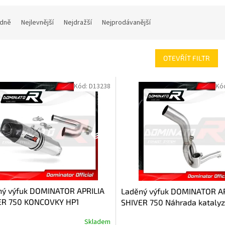
dně
Nejlevnější
Nejdražší
Nejprodávanější
OTEVŘÍT FILTR
Kód:
D13238
Kó
ný výfuk DOMINATOR APRILIA
Laděný výfuk DOMINATOR AP
ER 750 KONCOVKY HP1
SHIVER 750 Náhrada katalyz
DECAT
Skladem