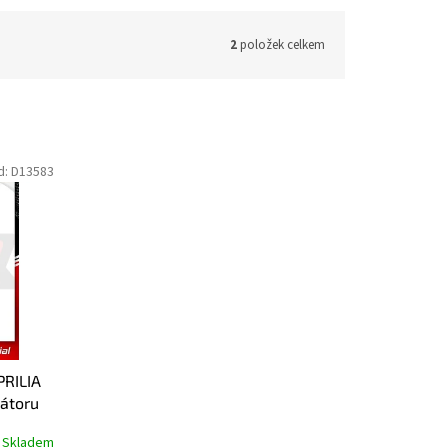
2
položek celkem
d:
D13583
RILIA
átoru
Skladem