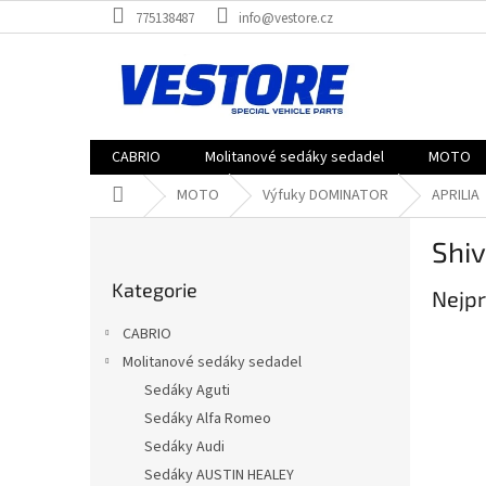
Přejít
775138487
info@vestore.cz
na
obsah
CABRIO
Molitanové sedáky sedadel
MOTO
Domů
MOTO
Výfuky DOMINATOR
APRILIA
P
Shiv
o
Přeskočit
s
Kategorie
kategorie
Nejpr
t
r
CABRIO
a
Molitanové sedáky sedadel
n
Sedáky Aguti
n
í
Sedáky Alfa Romeo
p
Sedáky Audi
a
Sedáky AUSTIN HEALEY