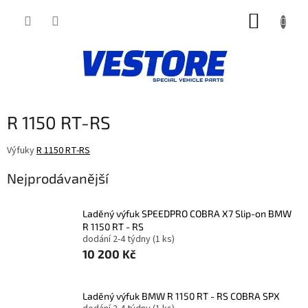
Přejít
NÁKUP
na
obsah
KOŠÍK
R 1150 RT-RS
Výfuky
R 1150 RT-RS
Nejprodávanější
Laděný výfuk SPEEDPRO COBRA X7 Slip-on BMW
R 1150 RT - RS
dodání 2-4 týdny
(1 ks)
10 200 Kč
Laděný výfuk BMW R 1150 RT - RS COBRA SPX