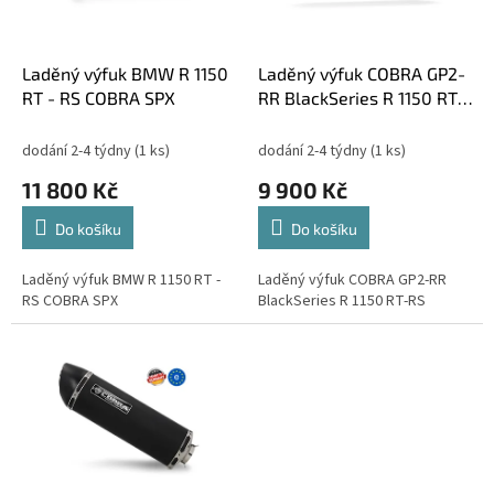
p
t
r
ů
o
d
Laděný výfuk BMW R 1150
Laděný výfuk COBRA GP2-
u
RT - RS COBRA SPX
RR BlackSeries R 1150 RT-
k
RS
t
dodání 2-4 týdny
(1 ks)
dodání 2-4 týdny
(1 ks)
ů
11 800 Kč
9 900 Kč
Do košíku
Do košíku
Laděný výfuk BMW R 1150 RT -
Laděný výfuk COBRA GP2-RR
RS COBRA SPX
BlackSeries R 1150 RT-RS