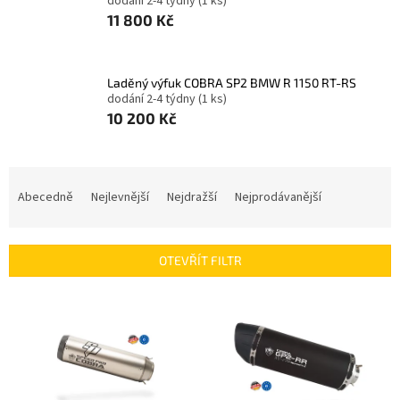
dodání 2-4 týdny
(1 ks)
11 800 Kč
Laděný výfuk COBRA SP2 BMW R 1150 RT-RS
dodání 2-4 týdny
(1 ks)
10 200 Kč
Ř
a
Abecedně
Nejlevnější
Nejdražší
Nejprodávanější
z
e
n
OTEVŘÍT FILTR
í
p
V
r
ý
o
p
d
i
u
s
k