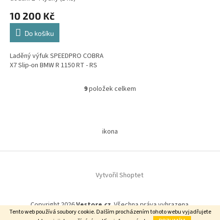
10 200 Kč
Do košíku
Laděný výfuk SPEEDPRO COBRA
X7 Slip-on BMW R 1150 RT - RS
9
položek celkem
O
v
l
Z
á
á
d
ikona
p
a
a
c
t
í
í
p
Vytvořil Shoptet
r
v
k
y
Copyright 2026
Vestore.cz
. Všechna práva vyhrazena.
Tento web používá soubory cookie. Dalším procházením tohoto webu vyjadřujete
v