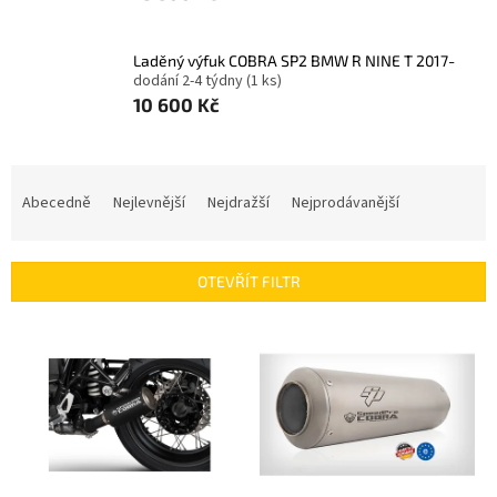
Laděný výfuk COBRA SP2 BMW R NINE T 2017-
dodání 2-4 týdny
(1 ks)
10 600 Kč
Ř
a
Abecedně
Nejlevnější
Nejdražší
Nejprodávanější
z
e
n
OTEVŘÍT FILTR
í
p
V
r
ý
o
p
d
i
u
s
k
p
t
r
ů