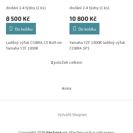
k
1000R
t
dodání 2-4 týdny
(1 ks)
dodání 2-4 týdny
(1 ks)
ů
8 500 Kč
10 800 Kč
Do košíku
Do košíku
Laděný výfuk COBRA C5 Bolt-on
Yamaha YZF 1000R laděný výfuk
Yamaha YZF 1000R
COBRA SP1
2
položek celkem
O
v
l
Z
á
á
d
ikona
p
a
a
c
t
í
í
p
Vytvořil Shoptet
r
v
k
y
Copyright 2026
Vestore.cz
. Všechna práva vyhrazena.