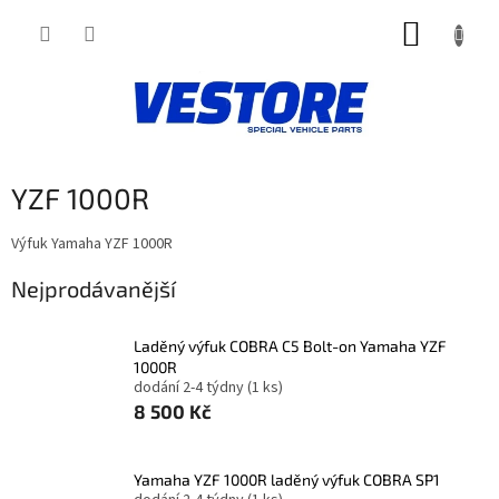
Přejít
NÁKUP
na
obsah
KOŠÍK
YZF 1000R
Výfuk Yamaha YZF 1000R
Nejprodávanější
Laděný výfuk COBRA C5 Bolt-on Yamaha YZF
1000R
dodání 2-4 týdny
(1 ks)
8 500 Kč
Yamaha YZF 1000R laděný výfuk COBRA SP1