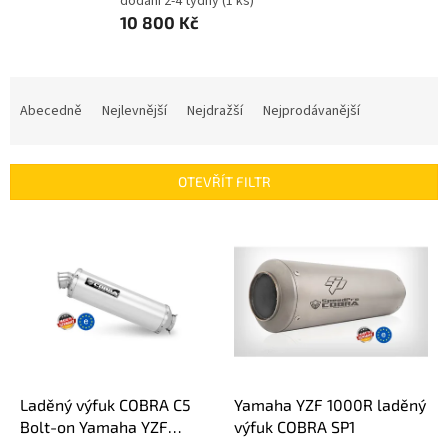
dodání 2-4 týdny
(1 ks)
10 800 Kč
Ř
a
Abecedně
Nejlevnější
Nejdražší
Nejprodávanější
z
e
n
OTEVŘÍT FILTR
í
p
V
r
ý
o
p
d
i
u
s
k
p
t
r
ů
o
d
Laděný výfuk COBRA C5
Yamaha YZF 1000R laděný
u
Bolt-on Yamaha YZF
výfuk COBRA SP1