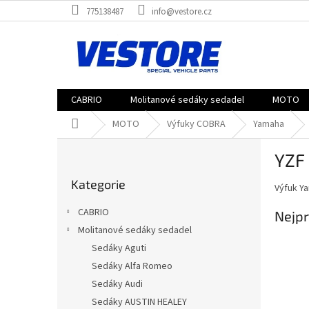
Přejít
775138487
info@vestore.cz
na
obsah
CABRIO
Molitanové sedáky sedadel
MOTO
Domů
MOTO
Výfuky COBRA
Yamaha
P
YZF
o
Přeskočit
s
Kategorie
kategorie
Výfuk Y
t
r
CABRIO
Nejpr
a
Molitanové sedáky sedadel
n
Sedáky Aguti
n
í
Sedáky Alfa Romeo
p
Sedáky Audi
a
Sedáky AUSTIN HEALEY