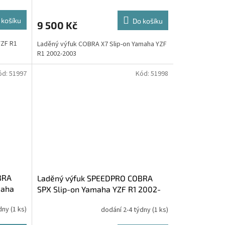
 košíku
Do košíku
9 500 Kč
YZF R1
Laděný výfuk COBRA X7 Slip-on Yamaha YZF
R1 2002-2003
ód:
51997
Kód:
51998
BRA
Laděný výfuk SPEEDPRO COBRA
maha
SPX Slip-on Yamaha YZF R1 2002-
2003
ýdny
(1 ks)
dodání 2-4 týdny
(1 ks)