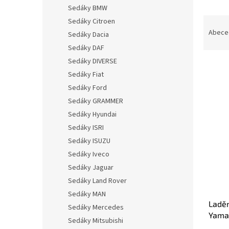
n
Sedáky BMW
e
Ř
Sedáky Citroen
l
a
Abece
Sedáky Dacia
z
Sedáky DAF
e
Sedáky DIVERSE
n
Sedáky Fiat
í
p
Sedáky Ford
V
r
Sedáky GRAMMER
ý
o
Sedáky Hyundai
p
d
i
Sedáky ISRI
u
s
Sedáky ISUZU
k
p
Sedáky Iveco
t
r
ů
Sedáky Jaguar
o
Sedáky Land Rover
d
u
Sedáky MAN
Ladě
k
Sedáky Mercedes
Yama
t
Sedáky Mitsubishi
ů