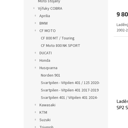
Moto stojany
Výfuky COBRA
9 8
Aprilia
BMW
Laděn
2002-2
CF MOTO
CF 800 MT / Touring
CF Moto 800 NK SPORT
DUCATI
Honda
Husqvarna
Norden 901
Svartpilen - Vitpilen 401 / 125 2020-
Svartpilen - Vitpilen 401 2017-2019
Svartpilen 401 / Vitpilen 401 2024-
Ladě
Kawasaki
SP2 S
KTM
YZF 
Suzuki
Triumph