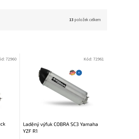
13
položek celkem
ód:
72960
Kód:
72961
ack
Laděný výfuk COBRA SC3 Yamaha
YZF R1