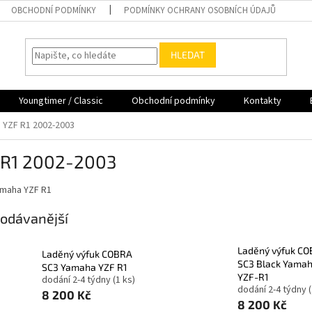
OBCHODNÍ PODMÍNKY
PODMÍNKY OCHRANY OSOBNÍCH ÚDAJŮ
HLEDAT
Youngtimer / Classic
Obchodní podmínky
Kontakty
YZF R1 2002-2003
 R1 2002-2003
amaha YZF R1
odávanější
Laděný výfuk C
Laděný výfuk COBRA
SC3 Black Yama
SC3 Yamaha YZF R1
YZF-R1
dodání 2-4 týdny
(1 ks)
dodání 2-4 týdny
8 200 Kč
8 200 Kč