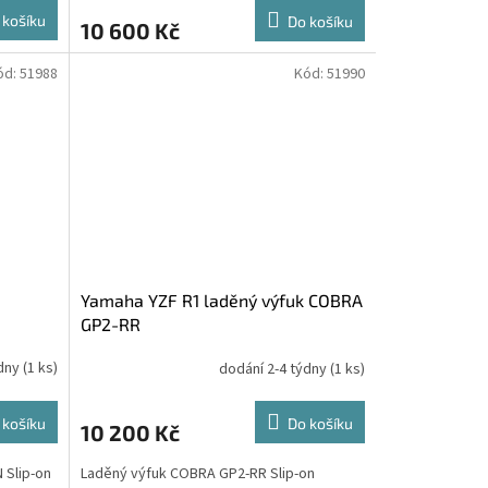
 košíku
Do košíku
10 600 Kč
ód:
51988
Kód:
51990
1
Yamaha YZF R1 laděný výfuk COBRA
GP2-RR
ýdny
(1 ks)
dodání 2-4 týdny
(1 ks)
 košíku
Do košíku
10 200 Kč
 Slip-on
Laděný výfuk COBRA GP2-RR Slip-on