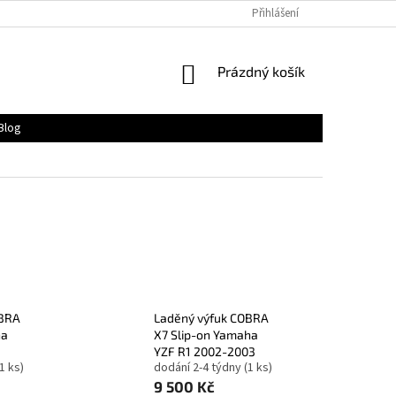
Přihlášení
NÁKUPNÍ
Prázdný košík
KOŠÍK
Blog
OBRA
Laděný výfuk COBRA
ha
X7 Slip-on Yamaha
YZF R1 2002-2003
(1 ks)
dodání 2-4 týdny
(1 ks)
9 500 Kč