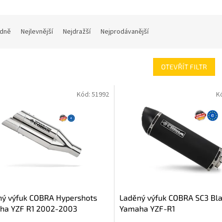
dně
Nejlevnější
Nejdražší
Nejprodávanější
OTEVŘÍT FILTR
Kód:
51992
K
ný výfuk COBRA Hypershots
Laděný výfuk COBRA SC3 Bl
ha YZF R1 2002-2003
Yamaha YZF-R1