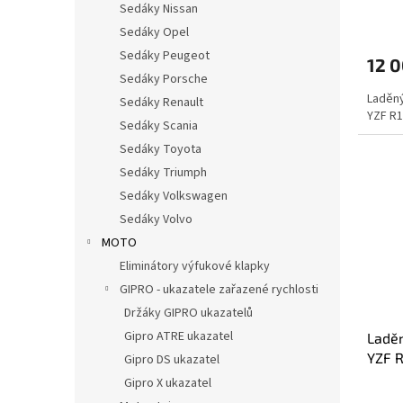
Sedáky Nissan
Sedáky Opel
Sedáky Peugeot
12 
Sedáky Porsche
Laděn
Sedáky Renault
YZF R1
Sedáky Scania
Sedáky Toyota
Sedáky Triumph
Sedáky Volkswagen
Sedáky Volvo
MOTO
Eliminátory výfukové klapky
GIPRO - ukazatele zařazené rychlosti
Držáky GIPRO ukazatelů
Gipro ATRE ukazatel
Ladě
YZF 
Gipro DS ukazatel
Gipro X ukazatel