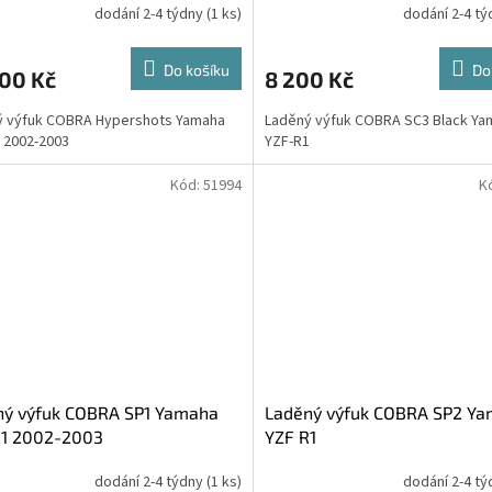
dodání 2-4 týdny
(1 ks)
dodání 2-4 t
Do košíku
Do
000 Kč
8 200 Kč
ý výfuk COBRA Hypershots Yamaha
Laděný výfuk COBRA SC3 Black Ya
 2002-2003
YZF-R1
Kód:
51994
K
ný výfuk COBRA SP1 Yamaha
Laděný výfuk COBRA SP2 Y
R1 2002-2003
YZF R1
dodání 2-4 týdny
(1 ks)
dodání 2-4 t