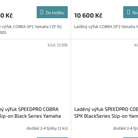
Do košíku
Do
00 Kč
10 600 Kč
ý výfuk COBRA SP1 Yamaha YZF R1
Laděný výfuk COBRA SP2 Yamaha 
003
Kód:
51995
K
ný výfuk SPEEDPRO COBRA
Laděný výfuk SPEEDPRO CO
lip-on Black Series Yamaha
SPX BlackSeries Slip-on Ya
R1 2002-2003
YZF R1 2002-2003
dodání 2-4 týdny
(1 ks)
dodání 2-4 t