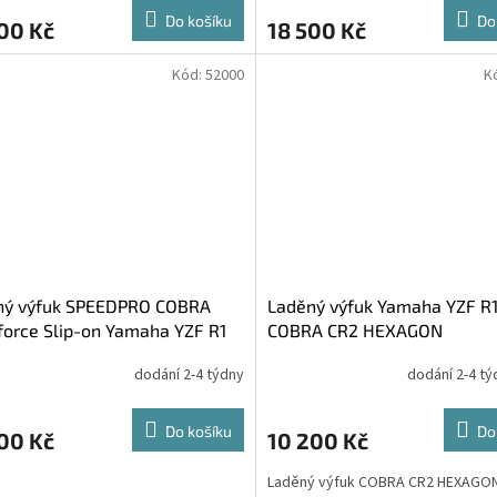
Do košíku
Do
00 Kč
18 500 Kč
Kód:
52000
K
ný výfuk SPEEDPRO COBRA
Laděný výfuk Yamaha YZF R
force Slip-on Yamaha YZF R1
COBRA CR2 HEXAGON
-2003
dodání 2-4 týdny
dodání 2-4 t
Do košíku
Do
00 Kč
10 200 Kč
Laděný výfuk COBRA CR2 HEXAGON