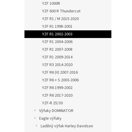
YZF 1000R
YZF 600 R Thundercat
YZF R1 / M 2015-2020
YZF R1 1998-2001
YZF R1 2002-2003
YZF R1 2004-2006
YZF R1 2007-2008
YZF R1 2009-2014
YZF R3 2014-2020
YZF R6 (V) 2007-2016
YZF R6 + S 2003-2006
YZF R6 1999-2002
YZF R6 2017-2020
YZF-R 25/30
Výfuky DOMINATOR
Eagle výfuky
Laděný výfuk Harley Davidson