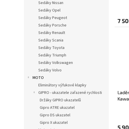
Sedáky Nissan
Sedáky Opel
Sedáky Peugeot
7 50
Sedáky Porsche
Sedáky Renault
Sedáky Scania
Sedáky Toyota
Sedáky Triumph
Sedáky Volkswagen
Sedáky Volvo
MOTO
Eliminátory výfukové klapky
Ladě
GIPRO - ukazatele zařazené rychlosti
Kawa
Držáky GIPRO ukazatelů
KONC
Gipro ATRE ukazatel
Gipro DS ukazatel
Gipro X ukazatel
5 90