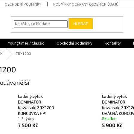
OBCHODNÍ PODMÍNKY
PODMÍNKY OCHRANY OSOBNÍCH ÚDAJŮ
HLEDAT
Youngtimer / Classic
Obchodní podmínky
Kontakty
KI
ZRX1200
1200
odávanější
Laděný výfuk
Laděný výfuk
DOMINATOR
DOMINATOR
Kawasaki ZRX1200
Kawasaki ZRX12
KONCOVKA HP1
OVÁLNÁ KONCO
1-2 týdny
Skladem
7 500 Kč
5 900 Kč