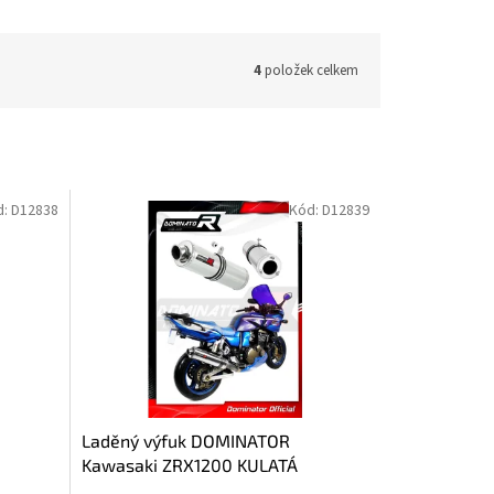
4
položek celkem
d:
D12838
Kód:
D12839
Laděný výfuk DOMINATOR
Kawasaki ZRX1200 KULATÁ
KONCOVKA STANDART