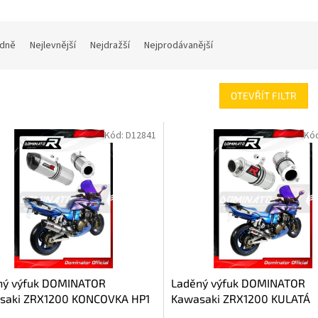
dně
Nejlevnější
Nejdražší
Nejprodávanější
OTEVŘÍT FILTR
Kód:
D12841
Kó
ný výfuk DOMINATOR
Laděný výfuk DOMINATOR
saki ZRX1200 KONCOVKA HP1
Kawasaki ZRX1200 KULATÁ
KONCOVKA KRÁTKÁ GP1