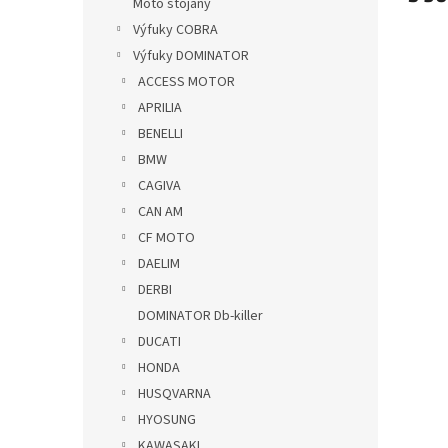
Moto stojany
Výfuky COBRA
Výfuky DOMINATOR
ACCESS MOTOR
APRILIA
BENELLI
BMW
CAGIVA
CAN AM
CF MOTO
DAELIM
DERBI
DOMINATOR Db-killer
DUCATI
HONDA
HUSQVARNA
HYOSUNG
KAWASAKI