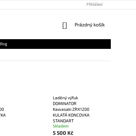
Přihlášení
NÁKUPNÍ
Prázdný košík
KOŠÍK
Blog
Laděný výfuk
DOMINATOR
00
Kawasaki ZRX1200
VKA
KULATÁ KONCOVKA
STANDART
Skladem
5 500 Kč