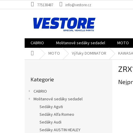
Přejít
775138487
info@vestore.cz
na
obsah
CABRIO
Molitanové sedáky sedadel
MOTO
Domů
MOTO
Výfuky DOMINATOR
KAWASA
P
ZRX
o
Přeskočit
s
Kategorie
kategorie
Nejpr
t
r
CABRIO
a
Molitanové sedáky sedadel
n
Sedáky Aguti
n
í
Sedáky Alfa Romeo
p
Sedáky Audi
a
Sedáky AUSTIN HEALEY