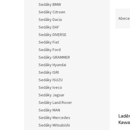
n
Sedáky BMW
e
Ř
Sedáky Citroen
l
a
Abece
Sedáky Dacia
z
Sedáky DAF
e
Sedáky DIVERSE
n
Sedáky Fiat
í
p
Sedáky Ford
V
r
Sedáky GRAMMER
ý
o
Sedáky Hyundai
p
d
i
Sedáky ISRI
u
s
Sedáky ISUZU
k
p
Sedáky Iveco
t
r
ů
Sedáky Jaguar
o
Sedáky Land Rover
d
u
Sedáky MAN
Ladě
k
Sedáky Mercedes
Kawa
t
Sedáky Mitsubishi
ů