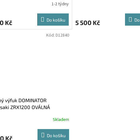
1-2 týdny
Do košíku
Do
0 Kč
5 500 Kč
Kód:
D12840
ný výfuk DOMINATOR
saki ZRX1200 OVÁLNÁ
OVKA
Skladem
Do košíku
0 Kč