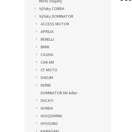
Moto stojany
Výfuky COBRA
Výfuky DOMINATOR
ACCESS MOTOR
APRILIA
BENELLI
BMW
CAGIVA
CAN AM
CF MOTO
DAELIM
DERBI
DOMINATOR Db-killer
DUCATI
HONDA
HUSQVARNA
HYOSUNG
KAWASAKI