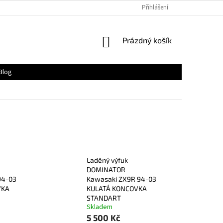
Přihlášení
NÁKUPNÍ
Prázdný košík
KOŠÍK
Blog
Laděný výfuk
DOMINATOR
94-03
Kawasaki ZX9R 94-03
VKA
KULATÁ KONCOVKA
STANDART
Skladem
5 500 Kč