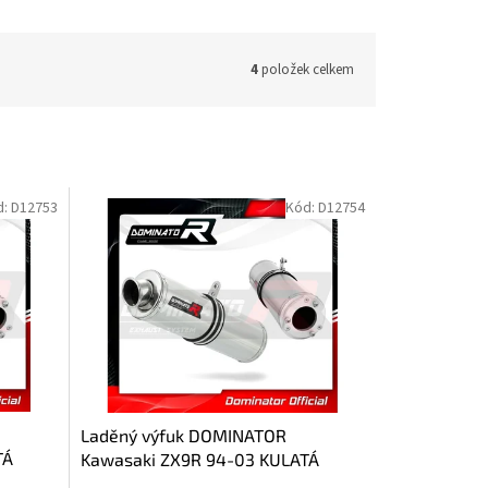
4
položek celkem
d:
D12753
Kód:
D12754
Laděný výfuk DOMINATOR
TÁ
Kawasaki ZX9R 94-03 KULATÁ
KONCOVKA STANDART