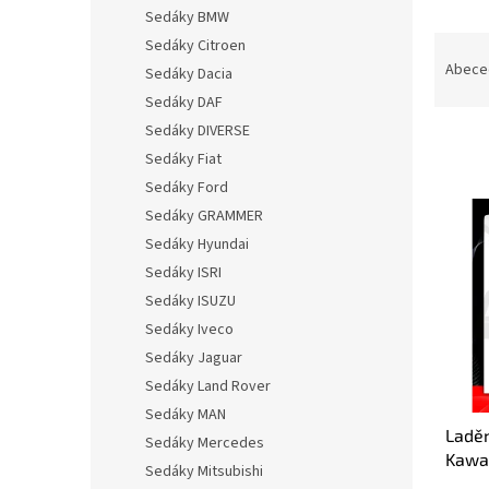
n
Sedáky BMW
e
Ř
Sedáky Citroen
l
a
Abece
Sedáky Dacia
z
Sedáky DAF
e
Sedáky DIVERSE
n
Sedáky Fiat
í
p
Sedáky Ford
V
r
Sedáky GRAMMER
ý
o
Sedáky Hyundai
p
d
i
Sedáky ISRI
u
s
Sedáky ISUZU
k
p
Sedáky Iveco
t
r
ů
Sedáky Jaguar
o
Sedáky Land Rover
d
u
Sedáky MAN
Ladě
k
Sedáky Mercedes
Kawa
t
Sedáky Mitsubishi
HP1
ů