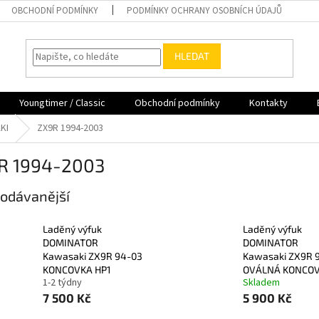
OBCHODNÍ PODMÍNKY
PODMÍNKY OCHRANY OSOBNÍCH ÚDAJŮ
HLEDAT
Youngtimer / Classic
Obchodní podmínky
Kontakty
KI
ZX9R 1994-2003
R 1994-2003
odávanější
Laděný výfuk
Laděný výfuk
DOMINATOR
DOMINATOR
Kawasaki ZX9R 94-03
Kawasaki ZX9R 
KONCOVKA HP1
OVÁLNÁ KONCO
1-2 týdny
Skladem
7 500 Kč
5 900 Kč