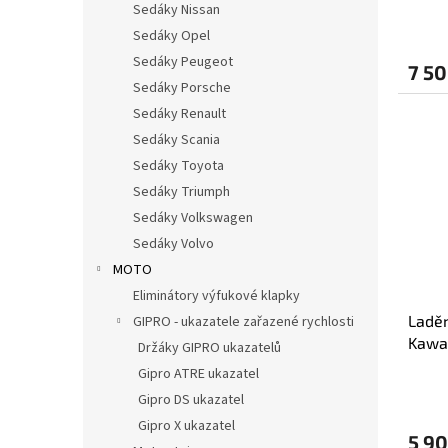
Sedáky Nissan
Sedáky Opel
Sedáky Peugeot
7 50
Sedáky Porsche
Sedáky Renault
Sedáky Scania
Sedáky Toyota
Sedáky Triumph
Sedáky Volkswagen
Sedáky Volvo
MOTO
Eliminátory výfukové klapky
Ladě
GIPRO - ukazatele zařazené rychlosti
Kawa
Držáky GIPRO ukazatelů
KONC
Gipro ATRE ukazatel
Gipro DS ukazatel
Gipro X ukazatel
5 90