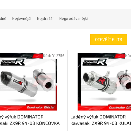
dně
Nejlevnější
Nejdražší
Nejprodávanější
OTEVŘÍT FILTR
Kód:
D12756
Kó
ný výfuk DOMINATOR
Laděný výfuk DOMINATOR
saki ZX9R 94-03 KONCOVKA
Kawasaki ZX9R 94-03 KULA
KONCOVKA KRÁTKÁ GP1