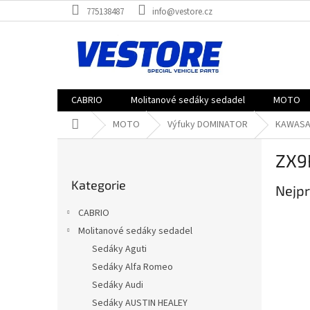
Přejít
775138487
info@vestore.cz
na
obsah
CABRIO
Molitanové sedáky sedadel
MOTO
Domů
MOTO
Výfuky DOMINATOR
KAWASA
P
ZX9
o
Přeskočit
s
Kategorie
kategorie
Nejpr
t
r
CABRIO
a
Molitanové sedáky sedadel
n
Sedáky Aguti
n
í
Sedáky Alfa Romeo
p
Sedáky Audi
a
Sedáky AUSTIN HEALEY