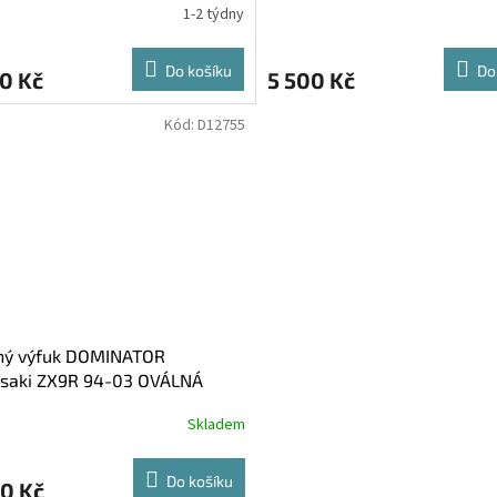
1-2 týdny
Do košíku
Do
0 Kč
5 500 Kč
Kód:
D12755
ný výfuk DOMINATOR
saki ZX9R 94-03 OVÁLNÁ
OVKA
Skladem
Do košíku
0 Kč