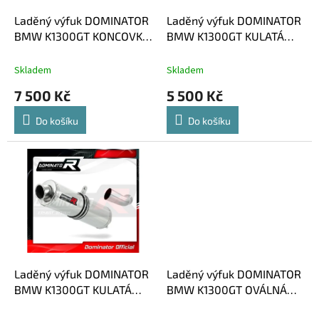
o
d
Laděný výfuk DOMINATOR
Laděný výfuk DOMINATOR
u
BMW K1300GT KONCOVKA
BMW K1300GT KULATÁ
k
HP1
KONCOVKA KRÁTKÁ GP1
t
Skladem
Skladem
ů
7 500 Kč
5 500 Kč
Do košíku
Do košíku
Laděný výfuk DOMINATOR
Laděný výfuk DOMINATOR
BMW K1300GT KULATÁ
BMW K1300GT OVÁLNÁ
KONCOVKA STANDART
KONCOVKA