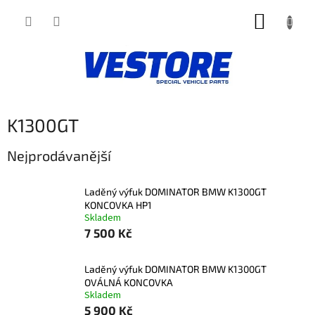
Přejít
NÁKUP
na
obsah
KOŠÍK
K1300GT
Nejprodávanější
Laděný výfuk DOMINATOR BMW K1300GT
KONCOVKA HP1
Skladem
7 500 Kč
Laděný výfuk DOMINATOR BMW K1300GT
OVÁLNÁ KONCOVKA
Skladem
5 900 Kč