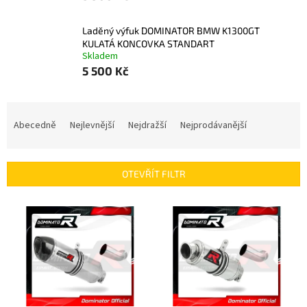
Laděný výfuk DOMINATOR BMW K1300GT
KULATÁ KONCOVKA STANDART
Skladem
5 500 Kč
Ř
a
Abecedně
Nejlevnější
Nejdražší
Nejprodávanější
z
e
n
OTEVŘÍT FILTR
í
p
V
r
ý
o
p
d
i
u
s
k
p
t
r
ů