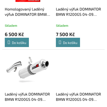
ů
o
d
Homologovaný Laděný
Laděný výfuk DOMINATOR
u
výfuk DOMINATOR BMW
BMW R1200GS 04-09
k
R1200GS 2004-2009 R12
KONCOVKA HP1
t
KULATÁ KONCOVKA
Skladem
Skladem
ů
STANDART HOMOLOGACE
6 500 Kč
7 500 Kč
Do košíku
Do košíku
Laděný výfuk DOMINATOR
Laděný výfuk DOMINATOR
BMW R1200GS 04-09
BMW R1200GS 04-09
KULATÁ KONCOVKA
OVÁLNÁ KONCOVKA