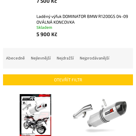
7 500 Kč
Laděný výfuk DOMINATOR BMW R1200GS 04-09
OVÁLNÁ KONCOVKA
Skladem
5 900 Kč
Ř
a
Abecedně
Nejlevnější
Nejdražší
Nejprodávanější
z
e
n
OTEVŘÍT FILTR
í
p
V
r
ý
o
p
d
i
u
s
k
p
t
r