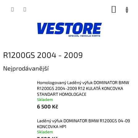
Přejít
NÁKUP
na
obsah
KOŠÍK
R1200GS 2004 - 2009
Nejprodávanější
Homologovaný Laděný výfuk DOMINATOR BMW
R1200GS 2004-2009 R12 KULATÁ KONCOVKA
STANDART HOMOLOGACE
Skladem
6 500 Kč
Laděný výfuk DOMINATOR BMW R1200GS 04-09
KONCOVKA HP1
Skladem