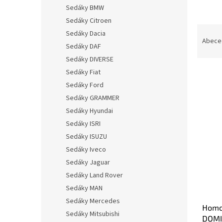
n
Sedáky BMW
e
Sedáky Citroen
l
Ř
Sedáky Dacia
a
Abece
Sedáky DAF
z
Sedáky DIVERSE
e
n
Sedáky Fiat
í
Sedáky Ford
p
Sedáky GRAMMER
V
r
ý
Sedáky Hyundai
o
p
Sedáky ISRI
d
i
Sedáky ISUZU
u
s
k
Sedáky Iveco
p
t
Sedáky Jaguar
r
ů
o
Sedáky Land Rover
d
Sedáky MAN
u
Sedáky Mercedes
Homo
k
Sedáky Mitsubishi
DOMI
t