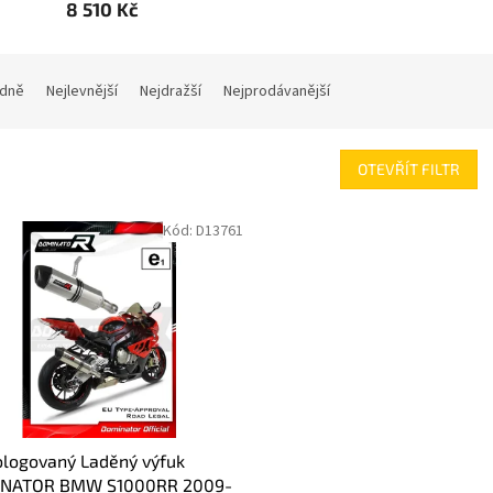
8 510 Kč
dně
Nejlevnější
Nejdražší
Nejprodávanější
OTEVŘÍT FILTR
Kód:
D13761
logovaný Laděný výfuk
NATOR BMW S1000RR 2009-