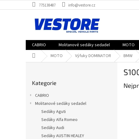
Přejít
775138487
info@vestore.cz
na
obsah
CABRIO
Molitanové sedáky sedadel
MOTO
Domů
MOTO
Výfuky DOMINATOR
BMW
P
S10
o
Přeskočit
s
Kategorie
kategorie
Nejpr
t
r
CABRIO
a
Molitanové sedáky sedadel
n
Sedáky Aguti
n
í
Sedáky Alfa Romeo
p
Sedáky Audi
a
Sedáky AUSTIN HEALEY