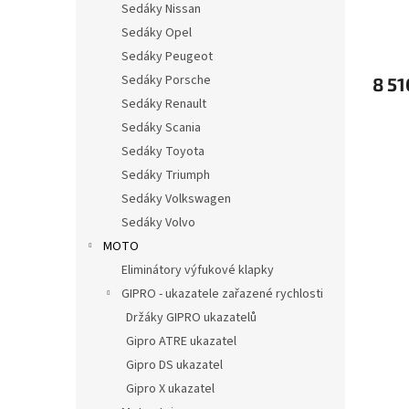
Sedáky Nissan
2011
ů
Sedáky Opel
HOM
Sedáky Peugeot
Sedáky Porsche
8 51
Sedáky Renault
Sedáky Scania
Sedáky Toyota
Sedáky Triumph
Sedáky Volkswagen
Sedáky Volvo
MOTO
Eliminátory výfukové klapky
GIPRO - ukazatele zařazené rychlosti
Držáky GIPRO ukazatelů
Gipro ATRE ukazatel
Gipro DS ukazatel
Gipro X ukazatel