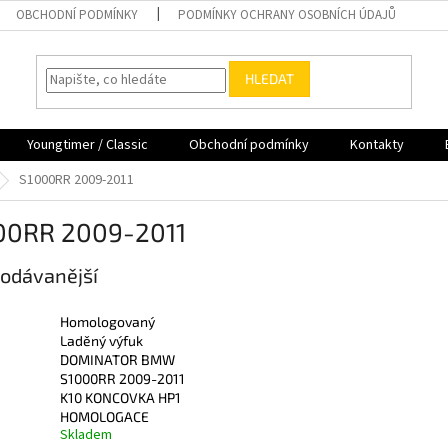
OBCHODNÍ PODMÍNKY
PODMÍNKY OCHRANY OSOBNÍCH ÚDAJŮ
HLEDAT
Youngtimer / Classic
Obchodní podmínky
Kontakty
S1000RR 2009-2011
00RR 2009-2011
odávanější
Homologovaný
Laděný výfuk
DOMINATOR BMW
S1000RR 2009-2011
K10 KONCOVKA HP1
HOMOLOGACE
Skladem