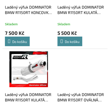
o
d
Laděný výfuk DOMINATOR
Laděný výfuk DOMINATOR
u
BMW R1150RT KONCOVKA
BMW R1150RT KULATÁ
k
HP1
KONCOVKA KRÁTKÁ GP1
t
Skladem
Skladem
ů
7 500 Kč
5 500 Kč
Do košíku
Do košíku
Laděný výfuk DOMINATOR
Laděný výfuk DOMINATOR
BMW R1150RT KULATÁ
BMW R1150RT OVÁLNÁ
KONCOVKA STANDART
KONCOVKA