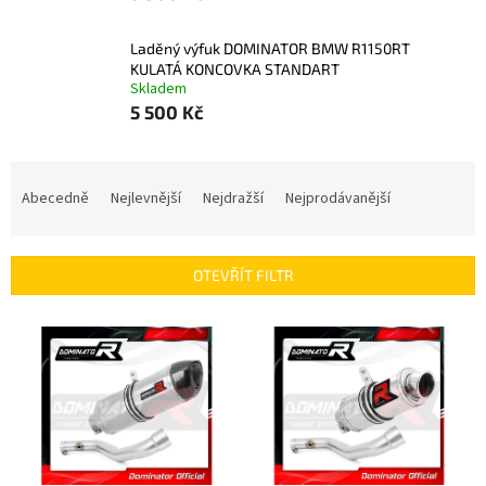
Laděný výfuk DOMINATOR BMW R1150RT
KULATÁ KONCOVKA STANDART
Skladem
5 500 Kč
Ř
a
Abecedně
Nejlevnější
Nejdražší
Nejprodávanější
z
e
n
OTEVŘÍT FILTR
í
p
V
r
ý
o
p
d
i
u
s
k
p
t
r
ů