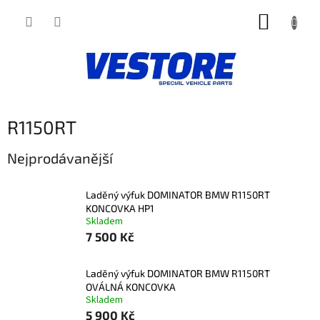
Přejít
NÁKUP
na
obsah
KOŠÍK
R1150RT
Nejprodávanější
Laděný výfuk DOMINATOR BMW R1150RT
KONCOVKA HP1
Skladem
7 500 Kč
Laděný výfuk DOMINATOR BMW R1150RT
OVÁLNÁ KONCOVKA
Skladem
5 900 Kč