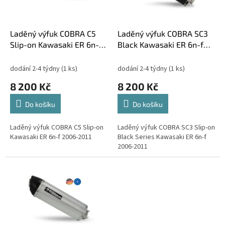
p
t
r
ů
o
d
Laděný výfuk COBRA C5
Laděný výfuk COBRA SC3
u
Slip-on Kawasaki ER 6n-f
Black Kawasaki ER 6n-f
k
2006-2011
2006-2011
t
dodání 2-4 týdny
(1 ks)
dodání 2-4 týdny
(1 ks)
ů
8 200 Kč
8 200 Kč
Do košíku
Do košíku
Laděný výfuk COBRA C5 Slip-on
Laděný výfuk COBRA SC3 Slip-on
Kawasaki ER 6n-f 2006-2011
Black Series Kawasaki ER 6n-f
2006-2011