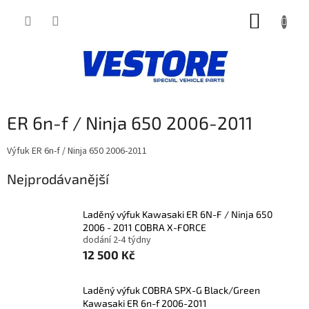
Přejít
NÁKUP
na
obsah
KOŠÍK
ER 6n-f / Ninja 650 2006-2011
Výfuk ER 6n-f / Ninja 650 2006-2011
Nejprodávanější
Laděný výfuk Kawasaki ER 6N-F / Ninja 650
2006 - 2011 COBRA X-FORCE
dodání 2-4 týdny
12 500 Kč
Laděný výfuk COBRA SPX-G Black/Green
Kawasaki ER 6n-f 2006-2011