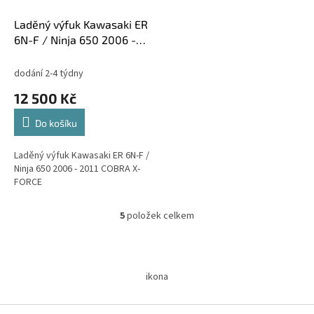
Laděný výfuk Kawasaki ER
6N-F / Ninja 650 2006 -
2011 COBRA X-FORCE
dodání 2-4 týdny
12 500 Kč
Do košíku
Laděný výfuk Kawasaki ER 6N-F /
Ninja 650 2006 - 2011 COBRA X-
FORCE
5
položek celkem
O
v
l
Z
á
á
d
ikona
p
a
a
c
t