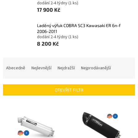
dodání 2-4 týdny
(1 ks)
17 900 Kč
Laděný výfuk COBRA SC3 Kawasaki ER 6n-f
2006-2011
dodání 2-4 týdny
(1 ks)
8 200 Kč
Ř
a
Abecedně
Nejlevnější
Nejdražší
Nejprodávanější
z
e
n
OTEVŘÍT FILTR
í
p
V
r
ý
o
p
d
i
u
s
k