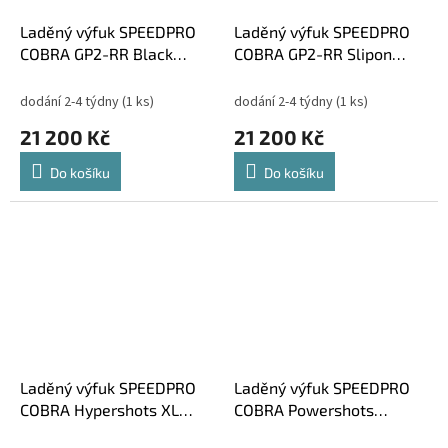
Laděný výfuk SPEEDPRO
Laděný výfuk SPEEDPRO
COBRA GP2-RR Black
COBRA GP2-RR Slipon
Series Slip-on Dual
Dual Kawasaki Z 1000
Kawasaki Z 1000 2007-
2007-2009
dodání 2-4 týdny
(1 ks)
dodání 2-4 týdny
(1 ks)
2009
21 200 Kč
21 200 Kč
Do košíku
Do košíku
Laděný výfuk SPEEDPRO
Laděný výfuk SPEEDPRO
COBRA Hypershots XL
COBRA Powershots
Slip-on Dual Kawasaki Z
Ultrashort Prime Slip-on