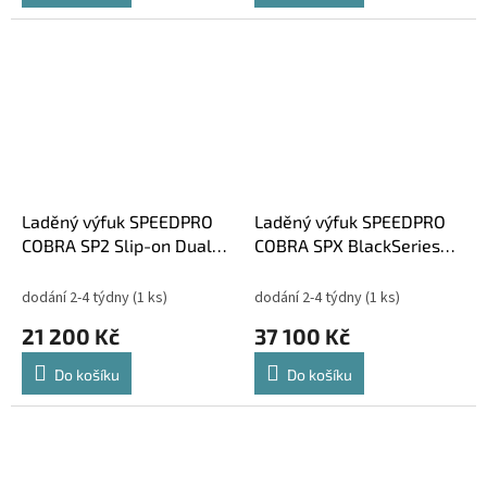
Laděný výfuk SPEEDPRO
Laděný výfuk SPEEDPRO
COBRA SP2 Slip-on Dual
COBRA SPX BlackSeries
Kawasaki Z 1000 2007-
Slip-on Dual Kawasaki Z
2009
1000 2007-2009
dodání 2-4 týdny
(1 ks)
dodání 2-4 týdny
(1 ks)
21 200 Kč
37 100 Kč
Do košíku
Do košíku