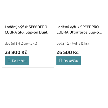
Laděný výfuk SPEEDPRO
Laděný výfuk SPEEDPRO
COBRA SPX Slip-on Dual
COBRA Ultraforce Slip-on
Kawasaki Z 1000 2007-
Dual Kawasaki Z 1000
2009
2007-2009
dodání 2-4 týdny
(1 ks)
dodání 2-4 týdny
(1 ks)
23 800 Kč
26 500 Kč
Do košíku
Do košíku