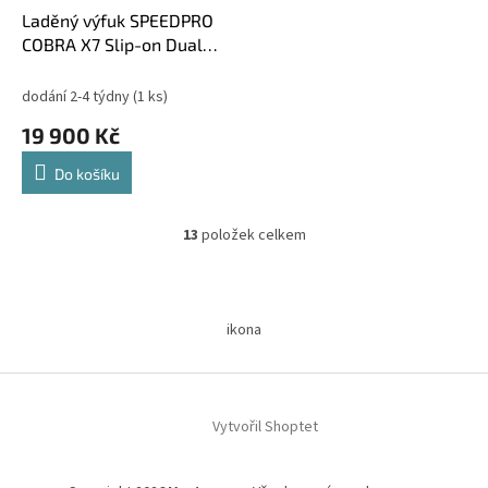
Laděný výfuk SPEEDPRO
COBRA X7 Slip-on Dual
Kawasaki Z 1000 2007-
2009
dodání 2-4 týdny
(1 ks)
19 900 Kč
Do košíku
13
položek celkem
O
v
l
Z
á
á
d
ikona
p
a
a
c
t
í
í
p
Vytvořil Shoptet
r
v
k