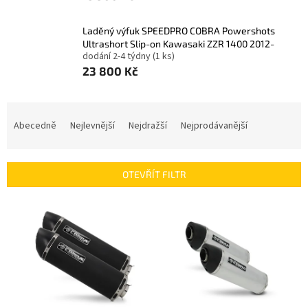
Laděný výfuk SPEEDPRO COBRA Powershots
Ultrashort Slip-on Kawasaki ZZR 1400 2012-
dodání 2-4 týdny
(1 ks)
23 800 Kč
Ř
a
Abecedně
Nejlevnější
Nejdražší
Nejprodávanější
z
e
n
OTEVŘÍT FILTR
í
p
V
r
ý
o
p
d
i
u
s
k
p
t
r
ů