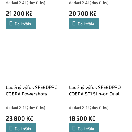
1000 2007-2009
Dual Kawasaki Z 1000
dodání 2-4 týdny
(1 ks)
dodání 2-4 týdny
(1 ks)
2007-2009
21 200 Kč
20 700 Kč
Do košíku
Do košíku
Laděný výfuk SPEEDPRO
Laděný výfuk SPEEDPRO
COBRA Powershots
COBRA SP1 Slip-on Dual
Ultrashort Slip-on
Kawasaki Z 1000 2007-
Kawasaki ZZR 1400 2012-
2009
dodání 2-4 týdny
(1 ks)
dodání 2-4 týdny
(1 ks)
23 800 Kč
18 500 Kč
Do košíku
Do košíku