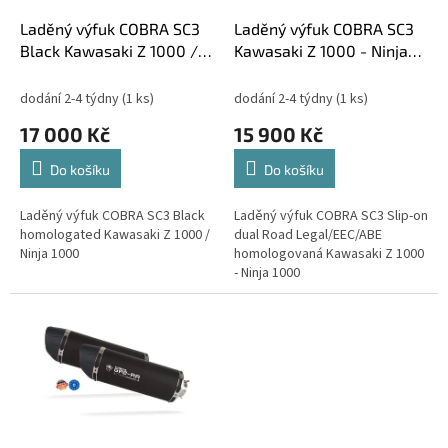
o
d
Laděný výfuk COBRA SC3
Laděný výfuk COBRA SC3
u
Black Kawasaki Z 1000 /
Kawasaki Z 1000 - Ninja
k
Ninja 1000
1000
t
dodání 2-4 týdny
(1 ks)
dodání 2-4 týdny
(1 ks)
ů
17 000 Kč
15 900 Kč
Do košíku
Do košíku
Laděný výfuk COBRA SC3 Black
Laděný výfuk COBRA SC3 Slip-on
homologated Kawasaki Z 1000 /
dual Road Legal/EEC/ABE
Ninja 1000
homologovaná Kawasaki Z 1000
- Ninja 1000