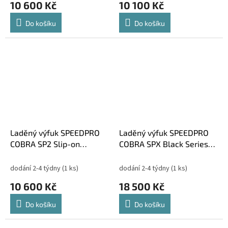
10 600 Kč
10 100 Kč
Do košíku
Do košíku
Laděný výfuk SPEEDPRO
Laděný výfuk SPEEDPRO
COBRA SP2 Slip-on
COBRA SPX Black Series
Kawasaki GTR 1400
Slip-on Kawasaki GTR
1400
dodání 2-4 týdny
(1 ks)
dodání 2-4 týdny
(1 ks)
10 600 Kč
18 500 Kč
Do košíku
Do košíku