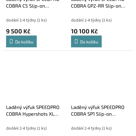
COBRA C5 Slip-on
COBRA GP2-RR Slip-on
Kawasaki GTR 1400
Kawasaki GTR 1400
dodání 2-4 týdny
(1 ks)
dodání 2-4 týdny
(1 ks)
9 500 Kč
10 100 Kč
Do košíku
Do košíku
Laděný výfuk SPEEDPRO
Laděný výfuk SPEEDPRO
COBRA Hypershots XL
COBRA SP1 Slip-on
Slip-on Kawasaki GTR
Kawasaki GTR 1400
1400
dodání 2-4 týdny
(1 ks)
dodání 2-4 týdny
(1 ks)