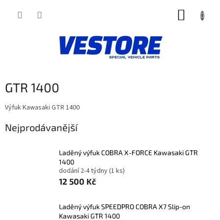
Přejít
NÁKUP
na
obsah
KOŠÍK
GTR 1400
Výfuk Kawasaki GTR 1400
Nejprodávanější
Laděný výfuk COBRA X-FORCE Kawasaki GTR
1400
dodání 2-4 týdny
(1 ks)
12 500 Kč
Laděný výfuk SPEEDPRO COBRA X7 Slip-on
Kawasaki GTR 1400