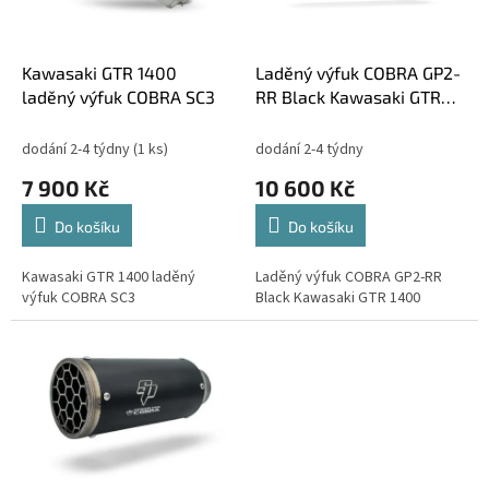
p
t
r
ů
o
d
Kawasaki GTR 1400
Laděný výfuk COBRA GP2-
u
laděný výfuk COBRA SC3
RR Black Kawasaki GTR
k
1400
t
dodání 2-4 týdny
(1 ks)
dodání 2-4 týdny
ů
7 900 Kč
10 600 Kč
Do košíku
Do košíku
Kawasaki GTR 1400 laděný
Laděný výfuk COBRA GP2-RR
výfuk COBRA SC3
Black Kawasaki GTR 1400