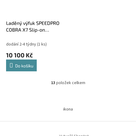
Laděný výfuk SPEEDPRO
COBRA X7 Slip-on
Kawasaki GTR 1400
dodání 2-4 týdny
(1 ks)
10 100 Kč
Do košíku
13
položek celkem
O
v
l
Z
á
á
d
ikona
p
a
a
c
t
í
í
p