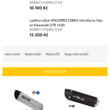
dodání 2-4 týdny
(1 ks)
10 100 Kč
Laděný výfuk SPEEDPRO COBRA Ultraforce Slip-
on Kawasaki GTR 1400
dodání 2-4 týdny
(1 ks)
13 200 Kč
Ř
a
Abecedně
Nejlevnější
Nejdražší
Nejprodávanější
z
e
n
OTEVŘÍT FILTR
í
p
V
r
ý
o
p
d
i
u
s
k