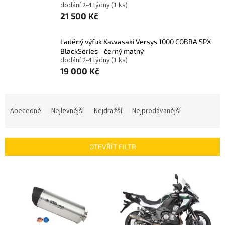
dodání 2-4 týdny
(1 ks)
21 500 Kč
Laděný výfuk Kawasaki Versys 1000 COBRA SPX
BlackSeries - černý matný
dodání 2-4 týdny
(1 ks)
19 000 Kč
Ř
a
Abecedně
Nejlevnější
Nejdražší
Nejprodávanější
z
e
n
OTEVŘÍT FILTR
í
p
V
r
ý
o
p
d
i
u
s
k