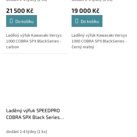
21 500 Kč
19 000 Kč
Do košíku
Do košíku
Laděný výfuk Kawasaki Versys
Laděný výfuk Kawasaki Versys
1000 COBRA SPX BlackSeries -
1000 COBRA SPX BlackSeries -
carbon
černý matný
Laděný výfuk SPEEDPRO
COBRA SPX Black Series
Slip-on Kawasaki Versys
1000 2019-
dodání 2-4 týdny
(1 ks)