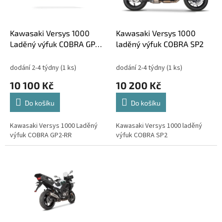
p
t
r
ů
o
d
Kawasaki Versys 1000
Kawasaki Versys 1000
u
Laděný výfuk COBRA GP2-
laděný výfuk COBRA SP2
k
RR
t
dodání 2-4 týdny
(1 ks)
dodání 2-4 týdny
(1 ks)
ů
10 100 Kč
10 200 Kč
Do košíku
Do košíku
Kawasaki Versys 1000 Laděný
Kawasaki Versys 1000 laděný
výfuk COBRA GP2-RR
výfuk COBRA SP2