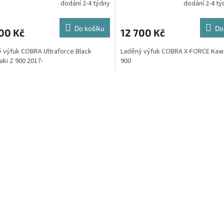
dodání 2-4 týdny
dodání 2-4 t
Do košíku
Do
00 Kč
12 700 Kč
 výfuk COBRA Ultraforce Black
Laděný výfuk COBRA X-FORCE Kaw
ki Z 900 2017-
900
O
v
l
á
d
a
c
í
p
r
v
k
y
v
ý