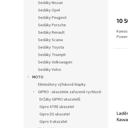
Sedáky Nissan
Sedáky Opel
Sedáky Peugeot
10 5
Sedáky Porsche
Kawasa
Sedáky Renault
Powe
Sedáky Scania
Sedáky Toyota
Sedáky Triumph
Sedáky Volkswagen
Sedáky Volvo
MOTO
Eliminátory výfukové klapky
GIPRO - ukazatele zařazené rychlosti
Držáky GIPRO ukazatelů
Gipro ATRE ukazatel
Ladě
Gipro DS ukazatel
Kawas
Gipro X ukazatel