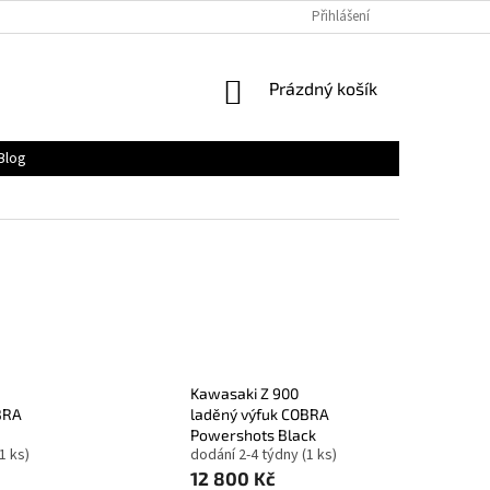
Přihlášení
NÁKUPNÍ
Prázdný košík
KOŠÍK
Blog
Kawasaki Z 900
BRA
laděný výfuk COBRA
Powershots Black
(1 ks)
dodání 2-4 týdny
(1 ks)
12 800 Kč