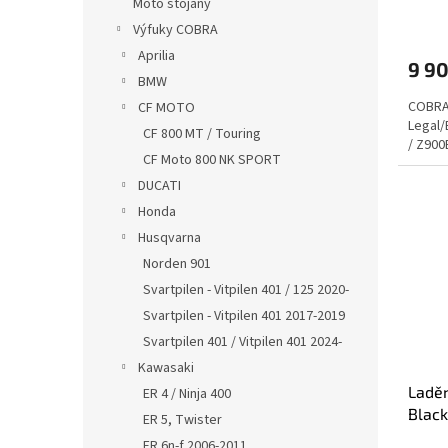
Moto stojany
Výfuky COBRA
Aprilia
9 9
BMW
COBRA 
CF MOTO
Legal/
CF 800 MT / Touring
/ Z900
CF Moto 800 NK SPORT
DUCATI
Honda
Husqvarna
Norden 901
Svartpilen - Vitpilen 401 / 125 2020-
Svartpilen - Vitpilen 401 2017-2019
Svartpilen 401 / Vitpilen 401 2024-
Kawasaki
Laděn
ER 4 / Ninja 400
Black
ER 5, Twister
ER 6n-f 2006-2011