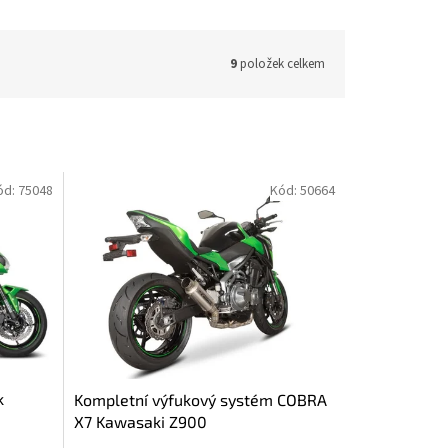
9
položek celkem
ód:
75048
Kód:
50664
k
Kompletní výfukový systém COBRA
X7 Kawasaki Z900