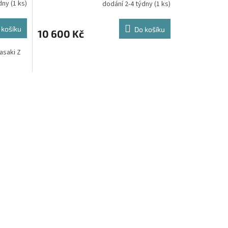
ýdny
(1 ks)
dodání 2-4 týdny
(1 ks)
 košíku
Do košíku
10 600 Kč
asaki Z