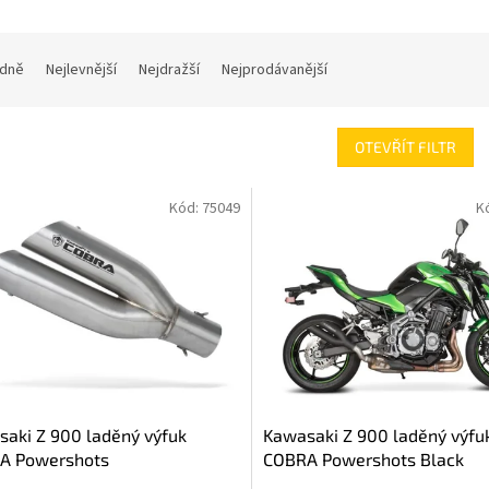
dně
Nejlevnější
Nejdražší
Nejprodávanější
OTEVŘÍT FILTR
Kód:
75049
K
aki Z 900 laděný výfuk
Kawasaki Z 900 laděný výfu
A Powershots
COBRA Powershots Black