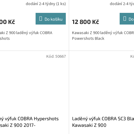
dodání 2-4 týdny
(1 ks)
dodání 2-4 t
Průměrné
hodnocení
produktu
Do košíku
Do
00 Kč
12 800 Kč
je
5,0
ki Z 900 laděný výfuk COBRA
Kawasaki Z 900 laděný výfuk COB
z
rshots
Powershots Black
5
hvězdiček.
Kód:
50667
K
ný výfuk COBRA Hypershots
Laděný výfuk COBRA SC3 Bl
aki Z 900 2017-
Kawasaki Z 900