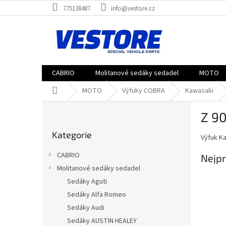
Přejít
775138487
info@vestore.cz
na
obsah
CABRIO
Molitanové sedáky sedadel
MOTO
Domů
MOTO
Výfuky COBRA
Kawasaki
P
Z 9
o
Přeskočit
s
Kategorie
kategorie
Výfuk K
t
r
CABRIO
Nejpr
a
Molitanové sedáky sedadel
n
Sedáky Aguti
n
í
Sedáky Alfa Romeo
p
Sedáky Audi
a
Sedáky AUSTIN HEALEY