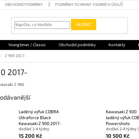
OBCHODNÍ PODMÍNKY
PODMÍNKY OCHRANY OSOBNÍCH ÚDAJŮ
HLEDAT
Youngtimer / Classic
Obchodní podmínky
Kontakty
Z 900 2017-
00 2017-
awasaki Z 900
odávanější
Laděný výfuk COBRA
Kawasaki Z 900
Ultraforce Black
laděný výfuk CO
Kawasaki Z 900 2017-
Powershots
dodání 2-4 týdny
dodání 2-4 týdny
15 200 Kč
10 500 Kč