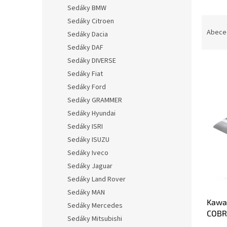
n
Sedáky BMW
e
Ř
Sedáky Citroen
l
a
Abece
Sedáky Dacia
z
Sedáky DAF
e
Sedáky DIVERSE
n
Sedáky Fiat
í
p
Sedáky Ford
V
r
Sedáky GRAMMER
ý
o
Sedáky Hyundai
p
d
i
Sedáky ISRI
u
s
Sedáky ISUZU
k
p
Sedáky Iveco
t
r
ů
Sedáky Jaguar
o
Sedáky Land Rover
d
u
Sedáky MAN
Kawas
k
Sedáky Mercedes
COBR
t
Sedáky Mitsubishi
ů