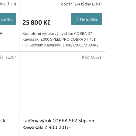
ýdny
(1 ks)
dodání 2-4 týdny
(1 ks)
 košíku
Do košíku
25 800 Kč
RA
Kompletní výfukový systém COBRA X7
Kawasaki Z900 SPEEDPRO COBRA X7 4v1
Full System Kawasaki Z900/Z900E/Z900A2
ód:
72367
Kód:
50671
ack
Laděný výfuk COBRA SP2 Slip-on
Kawasaki Z 900 2017-