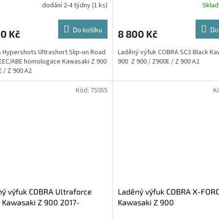
dodání 2-4 týdny
(1 ks)
Skla
Do košíku
Do
00 Kč
8 800 Kč
Hypershots Ultrashort Slip-on Road
Laděný výfuk COBRA SC3 Black Ka
EEC/ABE homologace Kawasaki Z 900
900 Z 900 / Z900E / Z 900 A2
E / Z 900 A2
Kód:
75055
K
ý výfuk COBRA Ultraforce
Laděný výfuk COBRA X-FOR
 Kawasaki Z 900 2017-
Kawasaki Z 900