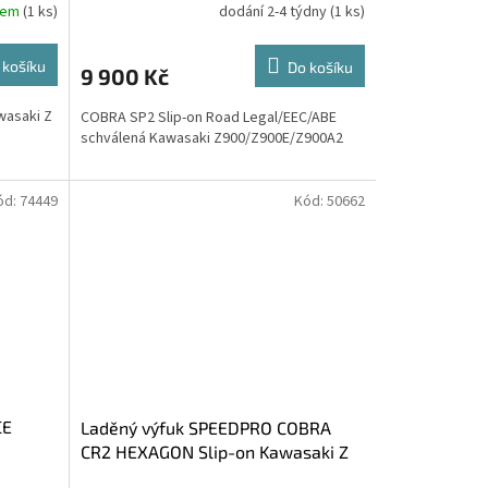
dem
(1 ks)
dodání 2-4 týdny
(1 ks)
 košíku
Do košíku
9 900 Kč
wasaki Z
COBRA SP2 Slip-on Road Legal/EEC/ABE
schválená Kawasaki Z900/Z900E/Z900A2
ód:
74449
Kód:
50662
CE
Laděný výfuk SPEEDPRO COBRA
CR2 HEXAGON Slip-on Kawasaki Z
900 2017-