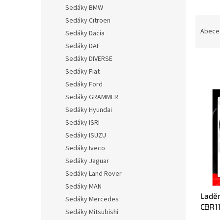
n
Sedáky BMW
e
Ř
Sedáky Citroen
l
a
Abece
Sedáky Dacia
z
Sedáky DAF
e
Sedáky DIVERSE
n
Sedáky Fiat
í
p
Sedáky Ford
V
r
Sedáky GRAMMER
ý
o
Sedáky Hyundai
p
d
i
Sedáky ISRI
u
s
Sedáky ISUZU
k
p
Sedáky Iveco
t
r
ů
Sedáky Jaguar
o
Sedáky Land Rover
d
u
Sedáky MAN
Ladě
k
Sedáky Mercedes
CBR1
t
Sedáky Mitsubishi
ů