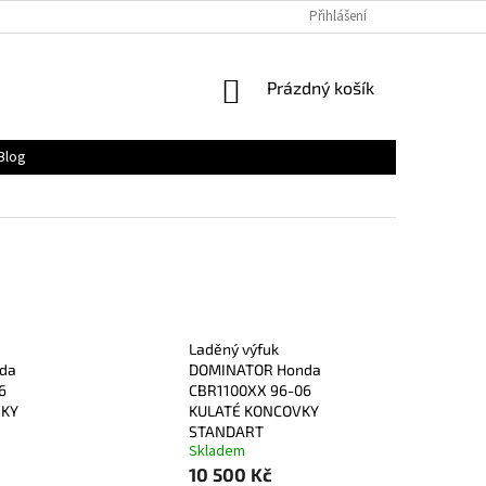
Přihlášení
NÁKUPNÍ
Prázdný košík
KOŠÍK
Blog
Laděný výfuk
da
DOMINATOR Honda
6
CBR1100XX 96-06
VKY
KULATÉ KONCOVKY
STANDART
Skladem
10 500 Kč