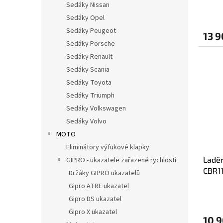
Sedáky Nissan
Sedáky Opel
Sedáky Peugeot
13 9
Sedáky Porsche
Sedáky Renault
Sedáky Scania
Sedáky Toyota
Sedáky Triumph
Sedáky Volkswagen
Sedáky Volvo
MOTO
Eliminátory výfukové klapky
Ladě
GIPRO - ukazatele zařazené rychlosti
CBR1
Držáky GIPRO ukazatelů
KONC
Gipro ATRE ukazatel
Gipro DS ukazatel
Gipro X ukazatel
10 