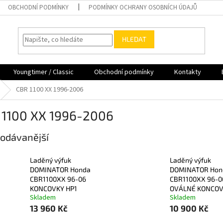
OBCHODNÍ PODMÍNKY
PODMÍNKY OCHRANY OSOBNÍCH ÚDAJŮ
HLEDAT
Youngtimer / Classic
Obchodní podmínky
Kontakty
CBR 1100 XX 1996-2006
 1100 XX 1996-2006
odávanější
Laděný výfuk
Laděný výfuk
DOMINATOR Honda
DOMINATOR Hon
CBR1100XX 96-06
CBR1100XX 96-0
KONCOVKY HP1
OVÁLNÉ KONCO
Skladem
Skladem
13 960 Kč
10 900 Kč