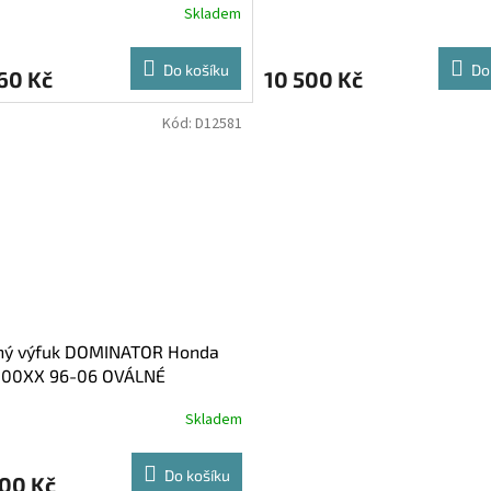
Skladem
Do košíku
Do
60 Kč
10 500 Kč
Kód:
D12581
ný výfuk DOMINATOR Honda
100XX 96-06 OVÁLNÉ
OVKY
Skladem
Do košíku
900 Kč