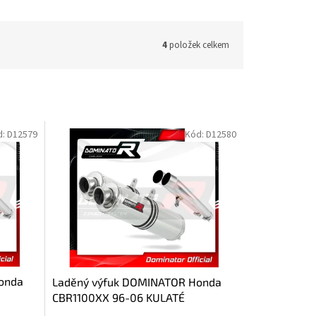
4
položek celkem
d:
D12579
Kód:
D12580
onda
Laděný výfuk DOMINATOR Honda
CBR1100XX 96-06 KULATÉ
KONCOVKY STANDART