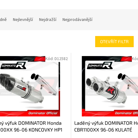
dně
Nejlevnější
Nejdražší
Nejprodávanější
OTEVŘÍT FILTR
Kód:
D12582
Kó
ný výfuk DOMINATOR Honda
Laděný výfuk DOMINATOR H
100XX 96-06 KONCOVKY HP1
CBR1100XX 96-06 KULATÉ
KONCOVKY KRÁTKÉ GP1