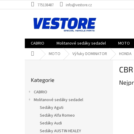
Přejít
775138487
info@vestore.cz
na
obsah
CABRIO
Molitanové sedáky sedadel
MOTO
Domů
MOTO
Výfuky DOMINATOR
HONDA
P
CBR 
o
Přeskočit
s
Kategorie
kategorie
Nejpr
t
r
CABRIO
a
Molitanové sedáky sedadel
n
Sedáky Aguti
n
í
Sedáky Alfa Romeo
p
Sedáky Audi
a
Sedáky AUSTIN HEALEY