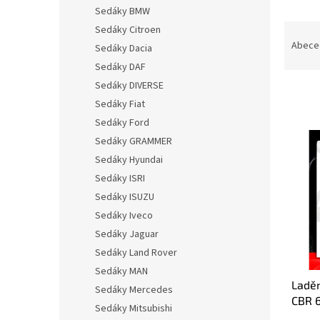
n
Sedáky BMW
e
Ř
Sedáky Citroen
l
a
Abece
Sedáky Dacia
z
Sedáky DAF
e
Sedáky DIVERSE
n
Sedáky Fiat
í
p
Sedáky Ford
V
r
Sedáky GRAMMER
ý
o
Sedáky Hyundai
p
d
i
Sedáky ISRI
u
s
Sedáky ISUZU
k
p
Sedáky Iveco
t
r
ů
Sedáky Jaguar
o
Sedáky Land Rover
d
u
Sedáky MAN
Ladě
k
Sedáky Mercedes
CBR 
t
Sedáky Mitsubishi
HP1
ů