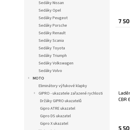
Sedáky Nissan
Sedáky Opel
Sedáky Peugeot
7 50
Sedáky Porsche
Sedáky Renault
Sedáky Scania
Sedáky Toyota
Sedáky Triumph
Sedáky Volkswagen
Sedáky Volvo
MOTO
Eliminátory výfukové klapky
Ladě
GIPRO - ukazatele zařazené rychlosti
CBR 6
Držáky GIPRO ukazatelů
KONC
Gipro ATRE ukazatel
Gipro DS ukazatel
Gipro X ukazatel
5 50