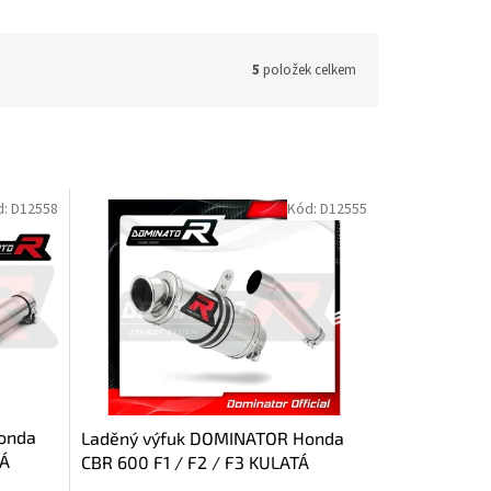
5
položek celkem
d:
D12558
Kód:
D12555
onda
Laděný výfuk DOMINATOR Honda
KÁ
CBR 600 F1 / F2 / F3 KULATÁ
KONCOVKA KRÁTKÁ GP1