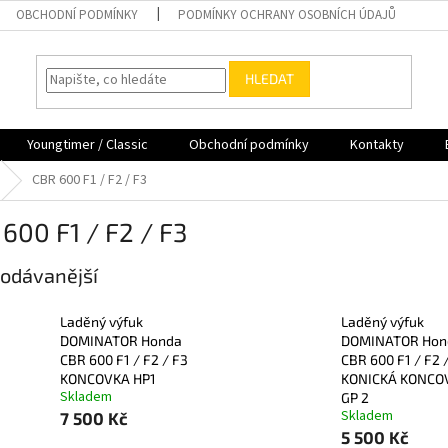
OBCHODNÍ PODMÍNKY
PODMÍNKY OCHRANY OSOBNÍCH ÚDAJŮ
HLEDAT
Youngtimer / Classic
Obchodní podmínky
Kontakty
CBR 600 F1 / F2 / F3
600 F1 / F2 / F3
odávanější
Laděný výfuk
Laděný výfuk
DOMINATOR Honda
DOMINATOR Hon
CBR 600 F1 / F2 / F3
CBR 600 F1 / F2 
KONCOVKA HP1
KONICKÁ KONCO
Skladem
GP 2
Skladem
7 500 Kč
5 500 Kč