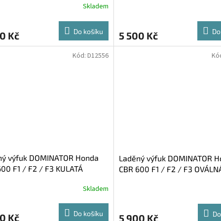
Skladem
Do košíku
Do
0 Kč
5 500 Kč
Kód:
D12556
Kó
ný výfuk DOMINATOR Honda
Laděný výfuk DOMINATOR H
00 F1 / F2 / F3 KULATÁ
CBR 600 F1 / F2 / F3 OVÁLN
OVKA STANDART
KONCOVKA
Skladem
Do košíku
Do
0 Kč
5 900 Kč