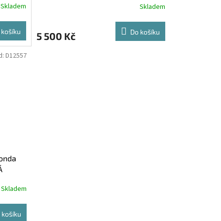
Skladem
Skladem
 košíku
Do košíku
5 500 Kč
d:
D12557
onda
Á
Skladem
 košíku