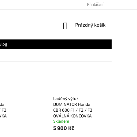
Přihlášení
NÁKUPNÍ
Prázdný košík
KOŠÍK
Blog
Laděný výfuk
da
DOMINATOR Honda
/ F3
CBR 600 F1 / F2 / F3
VKA
OVÁLNÁ KONCOVKA
Skladem
5 900 Kč