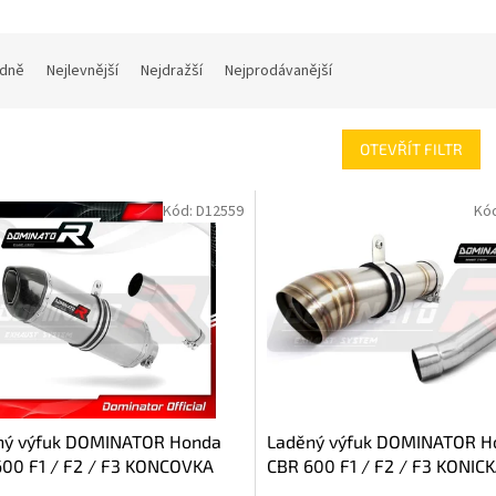
dně
Nejlevnější
Nejdražší
Nejprodávanější
OTEVŘÍT FILTR
Kód:
D12559
Kó
ný výfuk DOMINATOR Honda
Laděný výfuk DOMINATOR H
600 F1 / F2 / F3 KONCOVKA
CBR 600 F1 / F2 / F3 KONIC
KONCOVKA GP 2