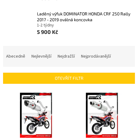
Laděný výfuk DOMINATOR HONDA CRF 250 Rally
2017 - 2019 oválná koncovka
1-2 týdny
5 900 Kč
Ř
a
Abecedně
Nejlevnější
Nejdražší
Nejprodávanější
z
e
n
OTEVŘÍT FILTR
í
p
V
r
ý
o
p
d
i
u
s
k
p
t
r
ů