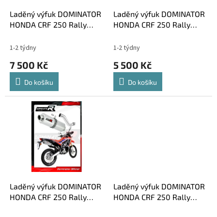
o
d
Laděný výfuk DOMINATOR
Laděný výfuk DOMINATOR
u
HONDA CRF 250 Rally
HONDA CRF 250 Rally
k
2017 - 2019 koncovka HP1
2017 - 2019 kulatá
t
koncovka standart
1-2 týdny
1-2 týdny
ů
7 500 Kč
5 500 Kč
Do košíku
Do košíku
Laděný výfuk DOMINATOR
Laděný výfuk DOMINATOR
HONDA CRF 250 Rally
HONDA CRF 250 Rally
2017 - 2019 oválná
2017 - 2019 svod výfuku