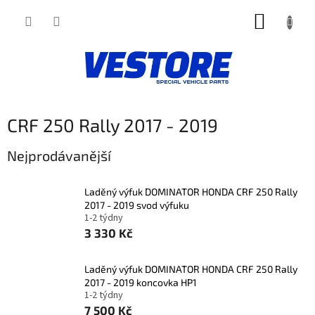
Přejít
NÁKUP
na
obsah
KOŠÍK
CRF 250 Rally 2017 - 2019
Nejprodávanější
Laděný výfuk DOMINATOR HONDA CRF 250 Rally
2017 - 2019 svod výfuku
1-2 týdny
3 330 Kč
Laděný výfuk DOMINATOR HONDA CRF 250 Rally
2017 - 2019 koncovka HP1
1-2 týdny
7 500 Kč