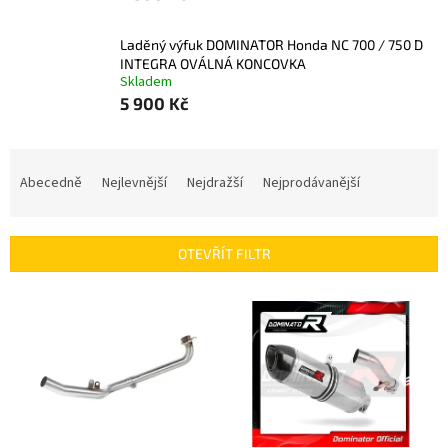
Laděný výfuk DOMINATOR Honda NC 700 / 750 D
INTEGRA OVÁLNÁ KONCOVKA
Skladem
5 900 Kč
Ř
a
Abecedně
Nejlevnější
Nejdražší
Nejprodávanější
z
e
n
OTEVŘÍT FILTR
í
p
V
r
ý
o
p
d
i
u
s
k
p
t
r
ů