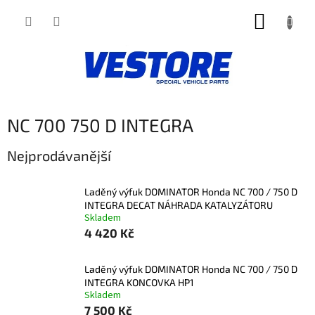
Přejít
NÁKUP
na
obsah
KOŠÍK
NC 700 750 D INTEGRA
Nejprodávanější
Laděný výfuk DOMINATOR Honda NC 700 / 750 D
INTEGRA DECAT NÁHRADA KATALYZÁTORU
Skladem
4 420 Kč
Laděný výfuk DOMINATOR Honda NC 700 / 750 D
INTEGRA KONCOVKA HP1
Skladem
7 500 Kč