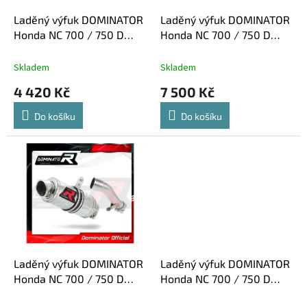
o
d
Laděný výfuk DOMINATOR
Laděný výfuk DOMINATOR
u
Honda NC 700 / 750 D
Honda NC 700 / 750 D
k
INTEGRA DECAT NÁHRADA
INTEGRA KONCOVKA HP1
t
KATALYZÁTORU
Skladem
Skladem
ů
4 420 Kč
7 500 Kč
Do košíku
Do košíku
Laděný výfuk DOMINATOR
Laděný výfuk DOMINATOR
Honda NC 700 / 750 D
Honda NC 700 / 750 D
INTEGRA KULATÁ
INTEGRA KULATÁ