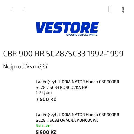
Přejít
NÁKUP
na
obsah
KOŠÍK
CBR 900 RR SC28/SC33 1992-1999
Nejprodávanější
Laděný výfuk DOMINATOR Honda CBR900RR
SC28 / SC33 KONCOVKA HP1
1-2 týdny
7 500 Kč
Laděný výfuk DOMINATOR Honda CBR900RR
SC28 / SC33 OVÁLNÁ KONCOVKA
Skladem
5 900 Kč