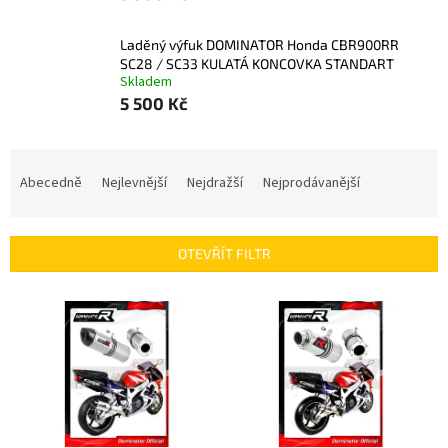
Laděný výfuk DOMINATOR Honda CBR900RR
SC28 / SC33 KULATÁ KONCOVKA STANDART
Skladem
5 500 Kč
Ř
a
Abecedně
Nejlevnější
Nejdražší
Nejprodávanější
z
e
n
OTEVŘÍT FILTR
í
p
V
r
ý
o
p
d
i
u
s
k
p
t
r
ů