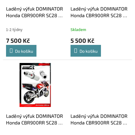
o
d
Laděný výfuk DOMINATOR
Laděný výfuk DOMINATOR
u
Honda CBR900RR SC28 /
Honda CBR900RR SC28 /
k
SC33 KONCOVKA HP1
SC33 KULATÁ KONCOVKA
t
KRÁTKÁ GP1
1-2 týdny
Skladem
ů
7 500 Kč
5 500 Kč
Do košíku
Do košíku
Laděný výfuk DOMINATOR
Laděný výfuk DOMINATOR
Honda CBR900RR SC28 /
Honda CBR900RR SC28 /
SC33 KULATÁ KONCOVKA
SC33 OVÁLNÁ KONCOVKA