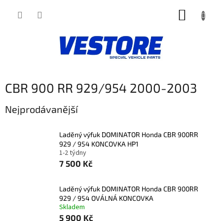
Přejít
NÁKUP
na
obsah
KOŠÍK
CBR 900 RR 929/954 2000-2003
Nejprodávanější
Laděný výfuk DOMINATOR Honda CBR 900RR
929 / 954 KONCOVKA HP1
1-2 týdny
7 500 Kč
Laděný výfuk DOMINATOR Honda CBR 900RR
929 / 954 OVÁLNÁ KONCOVKA
Skladem
5 900 Kč