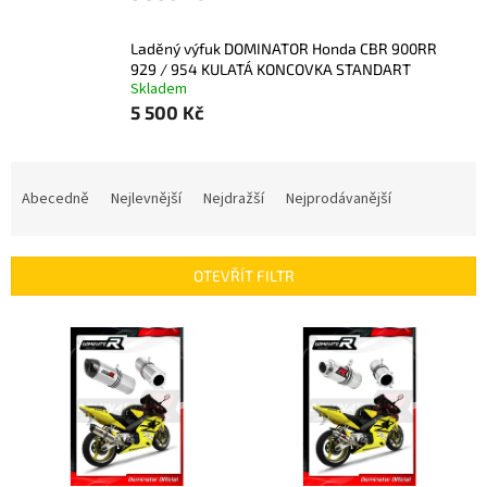
Laděný výfuk DOMINATOR Honda CBR 900RR
929 / 954 KULATÁ KONCOVKA STANDART
Skladem
5 500 Kč
Ř
a
Abecedně
Nejlevnější
Nejdražší
Nejprodávanější
z
e
n
OTEVŘÍT FILTR
í
p
V
r
ý
o
p
d
i
u
s
k
p
t
r
ů