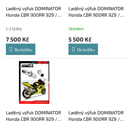
o
d
Laděný výfuk DOMINATOR
Laděný výfuk DOMINATOR
u
Honda CBR 900RR 929 /
Honda CBR 900RR 929 /
k
954 KONCOVKA HP1
954 KULATÁ KONCOVKA
t
KRÁTKÁ GP1
1-2 týdny
Skladem
ů
7 500 Kč
5 500 Kč
Do košíku
Do košíku
Laděný výfuk DOMINATOR
Laděný výfuk DOMINATOR
Honda CBR 900RR 929 /
Honda CBR 900RR 929 /
954 KULATÁ KONCOVKA
954 OVÁLNÁ KONCOVKA